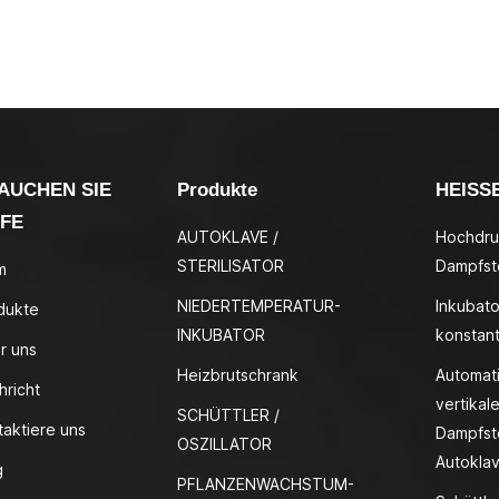
AUCHEN SIE
Produkte
HEISS
LFE
AUTOKLAVE /
Hochdru
STERILISATOR
Dampfste
m
NIEDERTEMPERATUR-
Inkubato
dukte
INKUBATOR
konstan
r uns
Heizbrutschrank
Automat
hricht
vertikale
SCHÜTTLER /
taktiere uns
Dampfste
OSZILLATOR
Autokla
g
PFLANZENWACHSTUM-