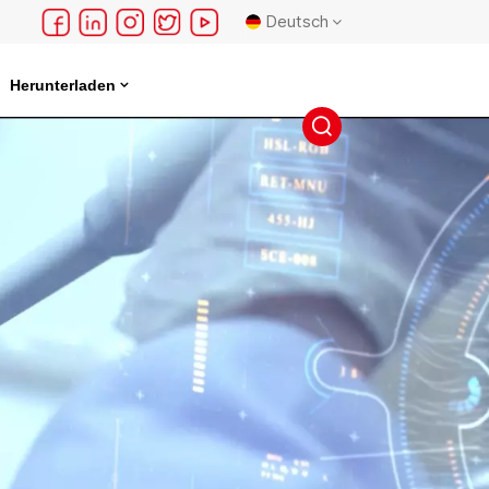
Deutsch
Herunterladen
English
français
Deutsch
русский
español
português
日本語
한국의