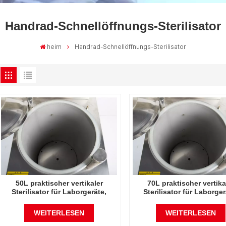
Handrad-Schnellöffnungs-Sterilisator
heim
Handrad-Schnellöffnungs-Sterilisator
50L praktischer vertikaler
70L praktischer vertika
Sterilisator für Laborgeräte,
Sterilisator für Laborger
vertikales Design,
vertikales Design,
Hochtemperatur- und Hochdruck-
Hochtemperatur- und Hoch
WEITERLESEN
WEITERLESEN
Dampfsterilisator
Dampfsterilisator