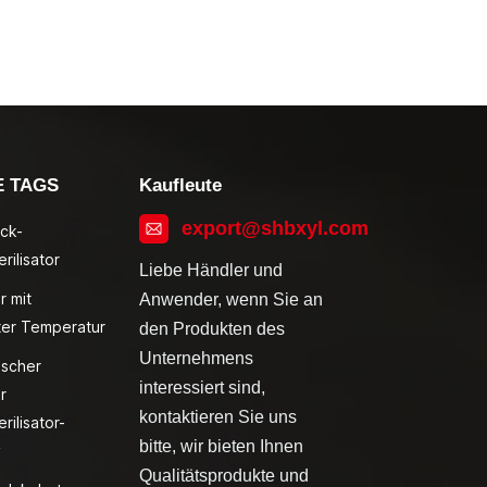
E TAGS
Kaufleute
export@shbxyl.com
ck-
rilisator
Liebe Händler und
r mit
Anwender, wenn Sie an
ter Temperatur
den Produkten des
Unternehmens
ischer
interessiert sind,
r
kontaktieren Sie uns
rilisator-
bitte, wir bieten Ihnen
v
Qualitätsprodukte und