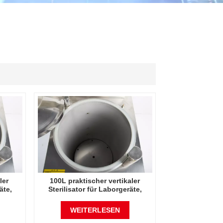
ไทย
中文
ler
100L praktischer vertikaler
äte,
Sterilisator für Laborgeräte,
vertikales Design,
druck-
Hochtemperatur- und Hochdruck-
WEITERLESEN
Dampfsterilisator