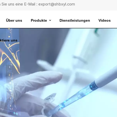
 Sie uns eine E-Mail : export@shbxyl.com
Über uns
Produkte
Dienstleistungen
Videos
ktiere uns
eit
ttelstabilität
Wasserbad Mit Extrem Konstanter Temperatur