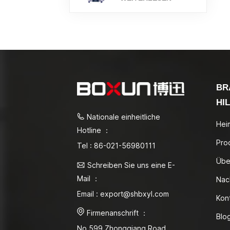
BR
HI
Nationale einheitliche
Hei
Hotline ：
Pro
Tel : 86-021-56980111
Übe
Schreiben Sie uns eine E-
Mail ：
Nac
Email : export@shbxyl.com
Kon
Firmenanschrift ：
Blo
No.599 Zhongqiang Road,