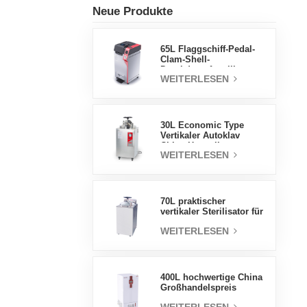
Neue Produkte
65L Flaggschiff-Pedal-
Clam-Shell-
Druckdampfsterilisator
WEITERLESEN
Fabrik
Direktverkaufsfabrik in
China
30L Economic Type
Vertikaler Autoklav
China Hersteller
WEITERLESEN
Druckdampfsterilisator
70L praktischer
vertikaler Sterilisator für
Laborgeräte, vertikales
WEITERLESEN
Design,
Hochtemperatur- und
Hochdruck-
Dampfsterilisator
400L hochwertige China
Großhandelspreis
Labortemperatur