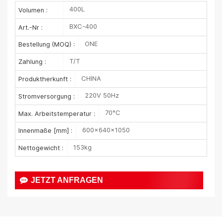
400L
Volumen :
BXC-400
Art.-Nr :
ONE
Bestellung (MOQ) :
T/T
Zahlung :
CHINA
Produktherkunft :
220V 50Hz
Stromversorgung :
70°C
Max. Arbeitstemperatur :
600×640×1050
Innenmaße [mm] :
153kg
Nettogewicht :
JETZT ANFRAGEN