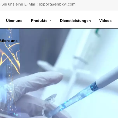
 Sie uns eine E-Mail : export@shbxyl.com
Über uns
Produkte
Dienstleistungen
Videos
ktiere uns
eit
ttelstabilität
Wasserbad Mit Extrem Konstanter Temperatur