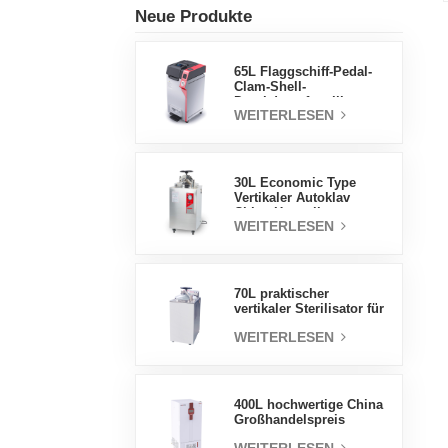
Neue Produkte
65L Flaggschiff-Pedal-
Clam-Shell-
Druckdampfsterilisator
WEITERLESEN
Fabrik
Direktverkaufsfabrik in
China
30L Economic Type
Vertikaler Autoklav
China Hersteller
WEITERLESEN
Druckdampfsterilisator
70L praktischer
vertikaler Sterilisator für
Laborgeräte, vertikales
WEITERLESEN
Design,
Hochtemperatur- und
Hochdruck-
Dampfsterilisator
400L hochwertige China
Großhandelspreis
Labortemperatur