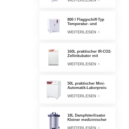
WEITERLESEN
Luftfeuchtigkeit stabile
Testkammer
800 l Flaggschiff-Typ
Temperatur- und
Feuchtigkeits-
WEITERLESEN
Inkubatorkammer,
Laborbedarf,
elektrischer Inkubator
160L praktischer IR-CO2-
Zellinkubator mit
Wassermantel,
WEITERLESEN
professionelle Fabrik-
Laborinkubatoren
50L praktischer Mini-
Automatik-Laborpreis-
Wassermantel-Inkubator
WEITERLESEN
18L Dampfsterilisator
Kleiner medizinischer
Autoklav Tragbarer
WEITERLESEN
Autoklav