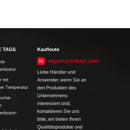
E TAGS
Kaufleute
export@shbxyl.com
ck-
rilisator
Liebe Händler und
r mit
Anwender, wenn Sie an
ter Temperatur
den Produkten des
Unternehmens
ischer
interessiert sind,
r
kontaktieren Sie uns
rilisator-
bitte, wir bieten Ihnen
v
Qualitätsprodukte und