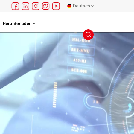
Deutsch
Herunterladen
English
français
Deutsch
русский
español
português
日本語
한국의