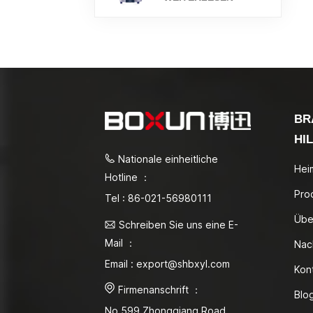
BR
HI
Nationale einheitliche
Hei
Hotline ：
Pro
Tel : 86-021-56980111
Übe
Schreiben Sie uns eine E-
Mail ：
Nac
Email : export@shbxyl.com
Kon
Firmenanschrift ：
Blo
No.599 Zhongqiang Road,