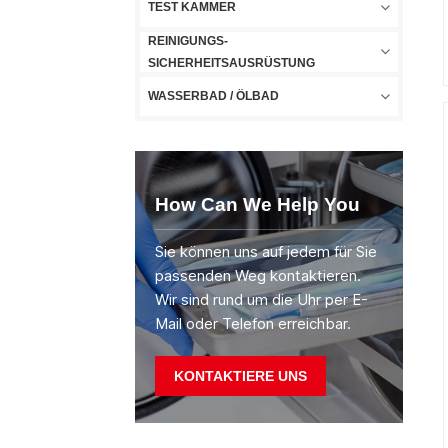
TEST KAMMER
REINIGUNGS-
SICHERHEITSAUSRÜSTUNG
WASSERBAD / ÖLBAD
How Can We Help You
Sie können uns auf jedem für Sie
passenden Weg kontaktieren.
Wir sind rund um die Uhr per E-
Mail oder Telefon erreichbar.
KONTAKTIERE UNS