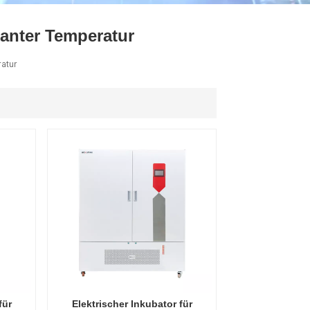
ไทย
tanter Temperatur
中文
atur
für
Elektrischer Inkubator für