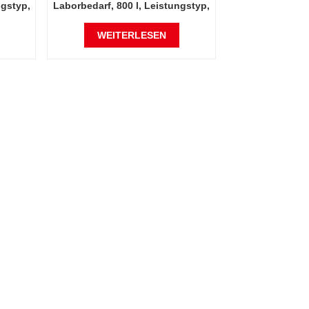
ngstyp,
Laborbedarf, 800 l, Leistungstyp,
ammer
automatische Inkubatorkammer
r und
mit konstanter Temperatur und
WEITERLESEN
Luftfeuchtigkeit