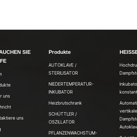
AUCHEN SIE
Produkte
HEISS
LFE
AUTOKLAVE /
Hochdru
STERILISATOR
Dampfste
m
NIEDERTEMPERATUR-
Inkubato
dukte
INKUBATOR
konstan
r uns
Heizbrutschrank
Automat
hricht
vertikale
SCHÜTTLER /
taktiere uns
Dampfste
OSZILLATOR
Autokla
g
PFLANZENWACHSTUM-