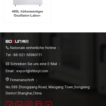
400L höherwertiger
Oszillator-Labor-
Vertikalschüttler,
intelligenter Präzisions-
Rotations-Orbitalschüttel-
Inkubator
Nationale einheitliche Hotline ：
Tel : 86-021-56980111
Schreiben Sie uns eine E-Mail ：
Email : export@shbxyl.com
Firmenanschrift ：
No.599 Zhongqiang Road, Maogang Town,Songjiang
District Shanghai,China