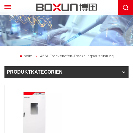
heim
456L Trockenofen-Trocknungsausrüstung
PRODUKTKATEGORIEN