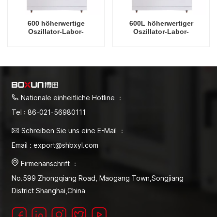
600 höherwertige
600L höherwertiger
Oszillator-Labor-
Oszillator-Labor-
Vertikalschüttler, Kühlung,
Vertikalschüttler, Kühl- und
vertikaler, intelligenter
Luftfeuchtigkeit,
Präzisions-Rotations-
intelligenter Präzisions-
Orbitalschüttel-Inkubator
Rotations-Orbitalschüttel-
Inkubator
Nationale einheitliche Hotline ：
Tel : 86-021-56980111
Schreiben Sie uns eine E-Mail ：
Email : export@shbxyl.com
Firmenanschrift ：
No.599 Zhongqiang Road, Maogang Town,Songjiang
District Shanghai,China