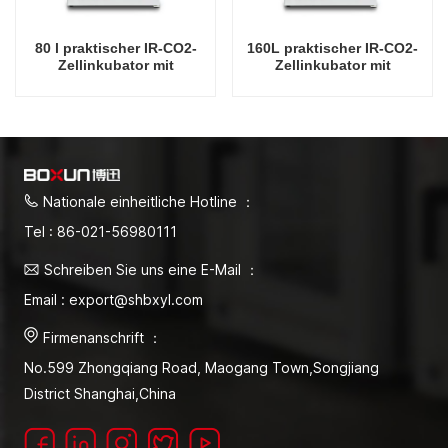
80 l praktischer IR-CO2-
160L praktischer IR-CO2-
Zellinkubator mit
Zellinkubator mit
Wassermantel,
Wassermantel,
professionelle Fabrik-
professionelle Fabrik-
Laborinkubatoren
Laborinkubatoren
Nationale einheitliche Hotline ：
Tel : 86-021-56980111
Schreiben Sie uns eine E-Mail ：
Email : export@shbxyl.com
Firmenanschrift ：
No.599 Zhongqiang Road, Maogang Town,Songjiang
District Shanghai,China