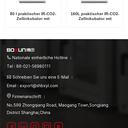
80 l praktischer IR-CO2-
160L praktischer IR-CO2-
Zellinkubator mit
Zellinkubator mit
Wassermantel,
Wassermantel,
professionelle Fabrik-
professionelle Fabrik-
Laborinkubatoren
Laborinkubatoren
Nationale einheitliche Hotline ：
Tel : 86-021-56980111
Schreiben Sie uns eine E-Mail ：
Email : export@shbxyl.com
Firmenanschrift ：
No.599 Zhongqiang Road, Maogang Town,Songjiang
District Shanghai,China