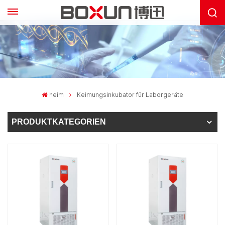
heim
Keimungsinkubator für Laborgeräte
PRODUKTKATEGORIEN