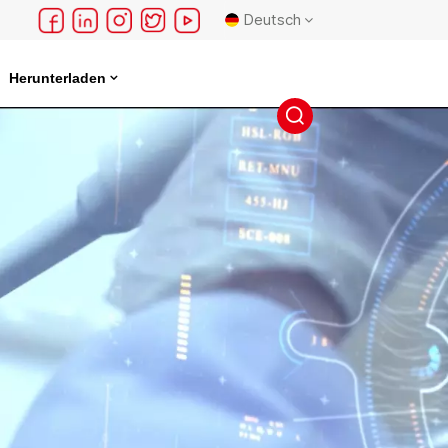
Deutsch
Herunterladen
English
français
Deutsch
русский
español
português
日本語
한국의