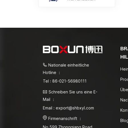
BR
HI
Nationale einheitliche
Hei
Hotline ：
Pro
Tel : 86-021-56980111
Übe
Schreiben Sie uns eine E-
Mail ：
Nac
Email : export@shbxyl.com
Kon
Firmenanschrift ：
Blo
No.599 Zhongqiang Road,