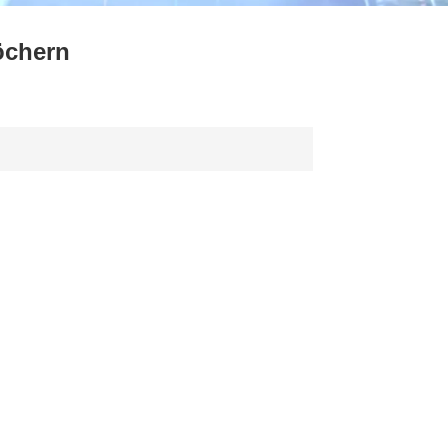
ไทย
öchern
中文