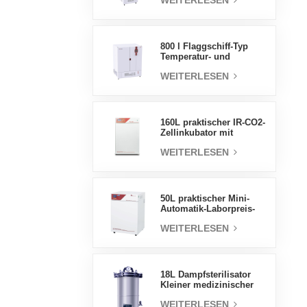
WEITERLESEN
Luftfeuchtigkeit stabile
Testkammer
800 l Flaggschiff-Typ
Temperatur- und
Feuchtigkeits-
WEITERLESEN
Inkubatorkammer,
Laborbedarf,
elektrischer Inkubator
160L praktischer IR-CO2-
Zellinkubator mit
Wassermantel,
WEITERLESEN
professionelle Fabrik-
Laborinkubatoren
50L praktischer Mini-
Automatik-Laborpreis-
Wassermantel-Inkubator
WEITERLESEN
18L Dampfsterilisator
Kleiner medizinischer
Autoklav Tragbarer
WEITERLESEN
Autoklav