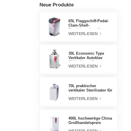
Neue Produkte
65L Flaggschiff-Pedal-
Clam-Shell-
Druckdampfsterilisator
WEITERLESEN
Fabrik
Direktverkaufsfabrik in
China
30L Economic Type
Vertikaler Autoklav
China Hersteller
WEITERLESEN
Druckdampfsterilisator
70L praktischer
vertikaler Sterilisator für
Laborgeräte, vertikales
WEITERLESEN
Design,
Hochtemperatur- und
Hochdruck-
Dampfsterilisator
400L hochwertige China
Großhandelspreis
Labortemperatur