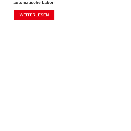
automatische Labor-
Wasserbadausrüstung mit
konstanter Temperatur
WEITERLESEN