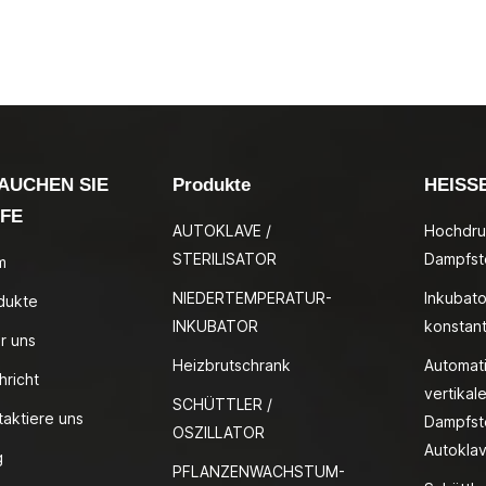
AUCHEN SIE
Produkte
HEISS
LFE
AUTOKLAVE /
Hochdru
STERILISATOR
Dampfste
m
NIEDERTEMPERATUR-
Inkubato
dukte
INKUBATOR
konstan
r uns
Heizbrutschrank
Automat
hricht
vertikale
SCHÜTTLER /
taktiere uns
Dampfste
OSZILLATOR
Autokla
g
PFLANZENWACHSTUM-