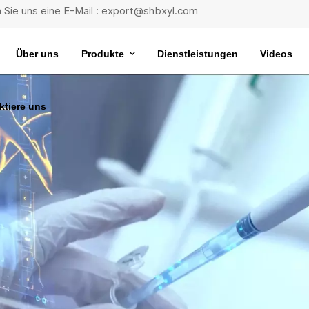
 Sie uns eine E-Mail : export@shbxyl.com
Über uns
Produkte
Dienstleistungen
Videos
ktiere uns
eit
ttelstabilität
Wasserbad Mit Extrem Konstanter Temperatur