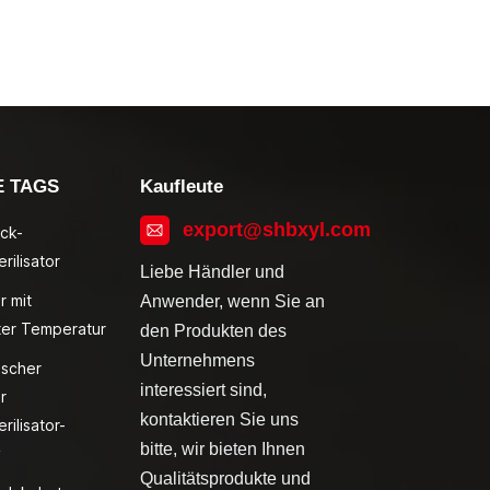
E TAGS
Kaufleute
export@shbxyl.com
ck-
rilisator
Liebe Händler und
r mit
Anwender, wenn Sie an
ter Temperatur
den Produkten des
Unternehmens
ischer
interessiert sind,
r
kontaktieren Sie uns
rilisator-
bitte, wir bieten Ihnen
v
Qualitätsprodukte und