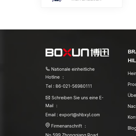
BR
HI
Nationale einheitliche
Hei
Hotline ：
Pro
Tel : 86-021-56980111
Übe
Schreiben Sie uns eine E-
Mail ：
Nac
Email : export@shbxyl.com
Kon
Firmenanschrift ：
Blo
No.599 Zhongqiang Road,