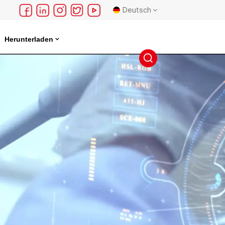
Deutsch
Herunterladen
English
français
Deutsch
русский
español
português
日本語
한국의