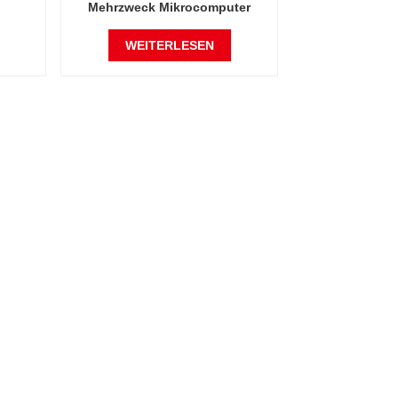
Mehrzweck Mikrocomputer
r- und
Temperatur Frequenz Shaker
Wasser Bad Shaker Labor
WEITERLESEN
Oszillator