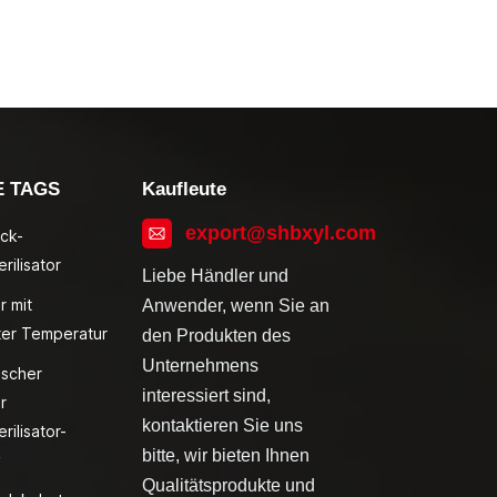
E TAGS
Kaufleute
export@shbxyl.com
ck-
rilisator
Liebe Händler und
r mit
Anwender, wenn Sie an
ter Temperatur
den Produkten des
Unternehmens
ischer
interessiert sind,
r
kontaktieren Sie uns
rilisator-
bitte, wir bieten Ihnen
v
Qualitätsprodukte und