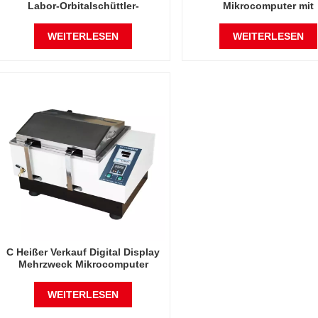
Labor-Orbitalschüttler-
Mikrocomputer mit
Laboroszillator
Digitalanzeige, Temperatu
Frequenzschüttler,
WEITERLESEN
WEITERLESEN
Wasserbadschüttler,
Laboroszillator
C Heißer Verkauf Digital Display
Mehrzweck Mikrocomputer
Temperatur Frequenz Shaker
Wasser Bad Shaker Labor
WEITERLESEN
Oszillator