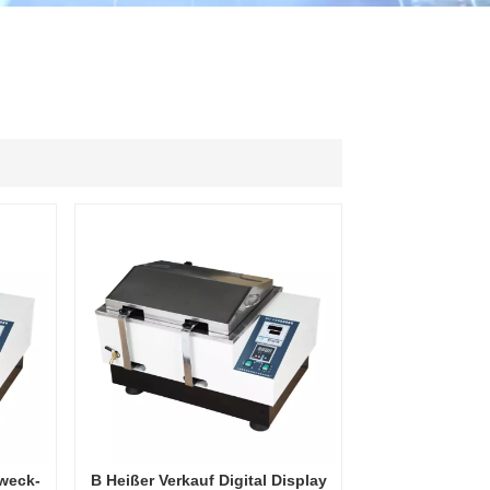
ไทย
中文
zweck-
B Heißer Verkauf Digital Display