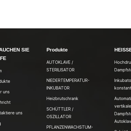
AUCHEN SIE
Produkte
HEISS
LFE
AUTOKLAVE /
Hochdru
STERILISATOR
Dampfste
m
NIEDERTEMPERATUR-
Inkubato
dukte
INKUBATOR
konstan
r uns
Heizbrutschrank
Automat
hricht
vertikale
SCHÜTTLER /
taktiere uns
Dampfste
OSZILLATOR
Autokla
g
PFLANZENWACHSTUM-