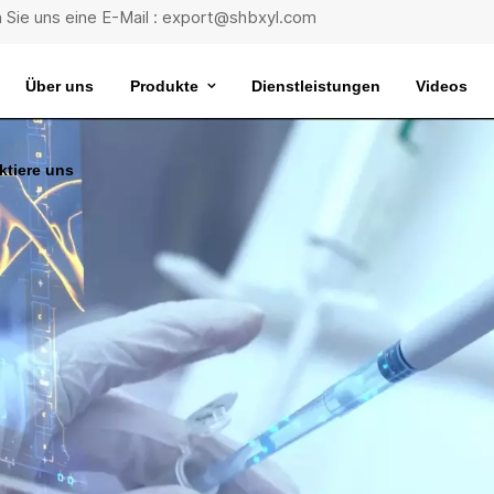
 Sie uns eine E-Mail : export@shbxyl.com
Über uns
Produkte
Dienstleistungen
Videos
ktiere uns
eit
ttelstabilität
Wasserbad Mit Extrem Konstanter Temperatur