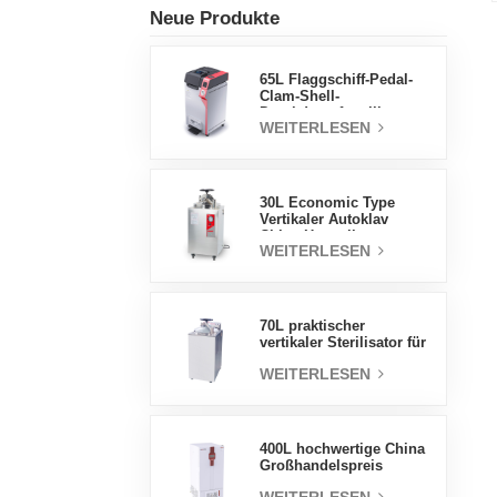
Neue Produkte
65L Flaggschiff-Pedal-
Clam-Shell-
Druckdampfsterilisator
WEITERLESEN
Fabrik
Direktverkaufsfabrik in
China
30L Economic Type
Vertikaler Autoklav
China Hersteller
WEITERLESEN
Druckdampfsterilisator
70L praktischer
vertikaler Sterilisator für
Laborgeräte, vertikales
WEITERLESEN
Design,
Hochtemperatur- und
Hochdruck-
Dampfsterilisator
400L hochwertige China
Großhandelspreis
Labortemperatur