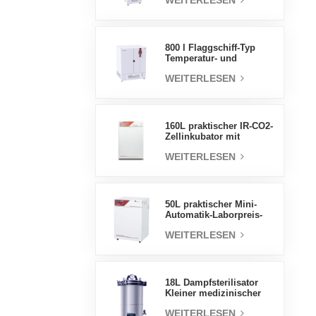
WEITERLESEN
Luftfeuchtigkeit stabile
Testkammer
800 l Flaggschiff-Typ
Temperatur- und
Feuchtigkeits-
WEITERLESEN
Inkubatorkammer,
Laborbedarf,
elektrischer Inkubator
160L praktischer IR-CO2-
Zellinkubator mit
Wassermantel,
WEITERLESEN
professionelle Fabrik-
Laborinkubatoren
50L praktischer Mini-
Automatik-Laborpreis-
Wassermantel-Inkubator
WEITERLESEN
18L Dampfsterilisator
Kleiner medizinischer
Autoklav Tragbarer
WEITERLESEN
Autoklav