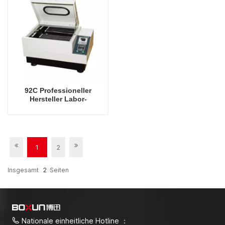
92C Professioneller
Hersteller Labor-
Orbitalschüttler-
Laboroszillator
1
2
Insgesamt
2
Seiten
Nationale einheitliche Hotline ：