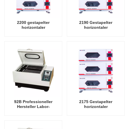
2200 gestapelter
2190 Gestapelter
horizontaler
horizontaler
Schüttelinkubator mit
Schüttelinkubator mit
Kühloszillator,
Kühloszillator,
Laborinstrument-
Laborinstrument-
Schüttelinkubator
Schüttelinkubator
92B Professioneller
2175 Gestapelter
Hersteller Labor-
horizontaler
Orbitalschüttler-
Schüttelinkubator mit
Laboroszillator
Kühloszillator,
Laborinstrument-
Schüttelinkubator