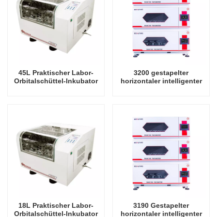
45L Praktischer Labor-
3200 gestapelter
Orbitalschüttel-Inkubator
horizontaler intelligenter
China Factory Laboratory
Präzisionsschüttler-
Rotierender Oszillator
Inkubator-Oszillator-
Laborinstrument-
Schüttelinkubator
18L Praktischer Labor-
3190 Gestapelter
Orbitalschüttel-Inkubator
horizontaler intelligenter