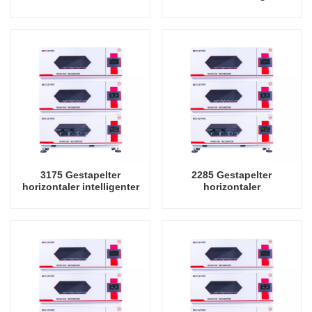
China Factory Laboratory
Präzisionsschüttler-
Rotating Oscillator
Inkubator-Oszillator-
Laborinstrument-
Schüttelinkubator
3175 Gestapelter
2285 Gestapelter
horizontaler intelligenter
horizontaler
Präzisionsschüttler-
Schüttelinkubator mit
Inkubator-Oszillator-
Kühloszillator,
Laborinstrument-
Laborinstrument-
Schüttelinkubator
Schüttelinkubator