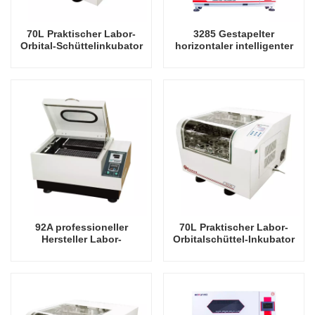
70L Praktischer Labor-
3285 Gestapelter
Orbital-Schüttelinkubator
horizontaler intelligenter
mit Kühlung China Factory
Präzisionsschüttler-
Laboratory Rotierender
Inkubator-Oszillator-
Oszillator
Laborinstrument-
Schüttelinkubator
92A professioneller
70L Praktischer Labor-
Hersteller Labor-
Orbitalschüttel-Inkubator
Orbitalschüttler-
China Factory Laboratory
Laboroszillator
Rotating Oscillator