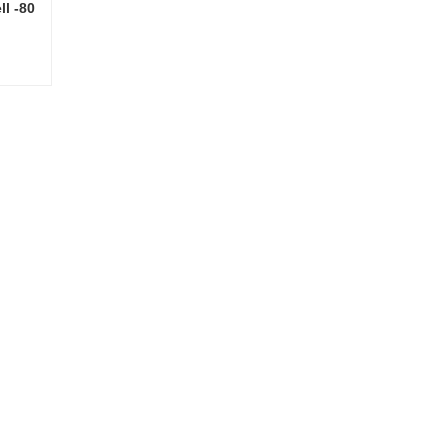
l -80
China