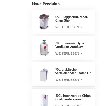
Neue Produkte
65L Flaggschiff-Pedal-
Clam-Shell-
Druckdampfsterilisator
WEITERLESEN
Fabrik
Direktverkaufsfabrik in
China
30L Economic Type
Vertikaler Autoklav
China Hersteller
WEITERLESEN
Druckdampfsterilisator
70L praktischer
vertikaler Sterilisator für
Laborgeräte, vertikales
WEITERLESEN
Design,
Hochtemperatur- und
Hochdruck-
Dampfsterilisator
400L hochwertige China
Großhandelspreis
Labortemperatur