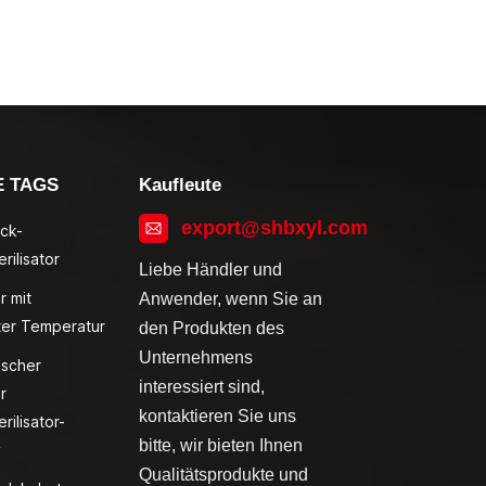
E TAGS
Kaufleute
export@shbxyl.com
ck-
rilisator
Liebe Händler und
r mit
Anwender, wenn Sie an
ter Temperatur
den Produkten des
Unternehmens
ischer
interessiert sind,
r
kontaktieren Sie uns
rilisator-
bitte, wir bieten Ihnen
v
Qualitätsprodukte und