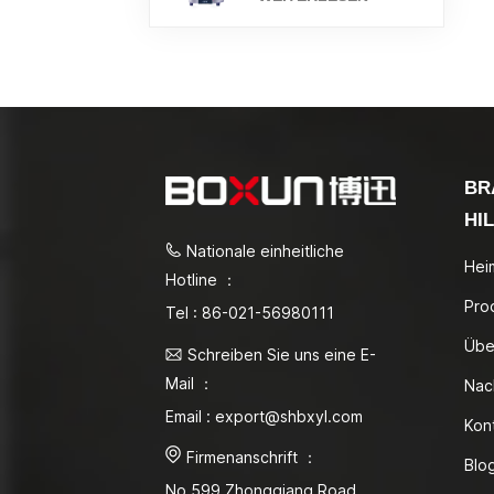
BR
HI
Nationale einheitliche
Hei
Hotline ：
Pro
Tel : 86-021-56980111
Übe
Schreiben Sie uns eine E-
Mail ：
Nac
Email : export@shbxyl.com
Kon
Firmenanschrift ：
Blo
No.599 Zhongqiang Road,