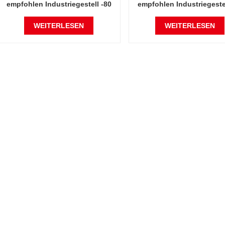
empfohlen Industriegestell -80
empfohlen Industriegestel
Grad Celsius
Grad Celsius
Gefriertrocknerfabrik in China
Gefriertrocknerfabrik in 
WEITERLESEN
WEITERLESEN