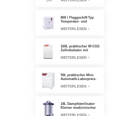
WEITERLESEN
Luftfeuchtigkeit stabile
Testkammer
800 l Flaggschiff-Typ
Temperatur- und
Feuchtigkeits-
WEITERLESEN
Inkubatorkammer,
Laborbedarf,
elektrischer Inkubator
160L praktischer IR-CO2-
Zellinkubator mit
Wassermantel,
WEITERLESEN
professionelle Fabrik-
Laborinkubatoren
50L praktischer Mini-
Automatik-Laborpreis-
Wassermantel-Inkubator
WEITERLESEN
18L Dampfsterilisator
Kleiner medizinischer
Autoklav Tragbarer
WEITERLESEN
Autoklav