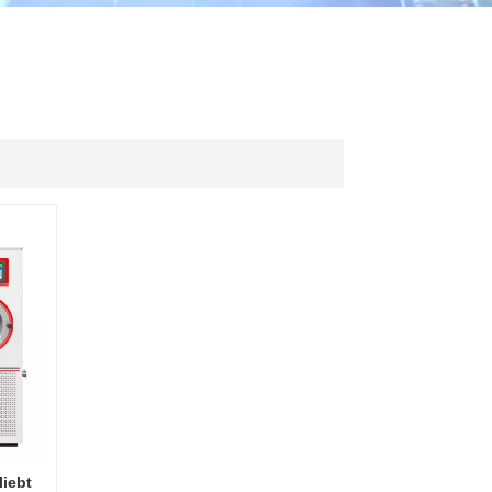
ไทย
中文
iebt