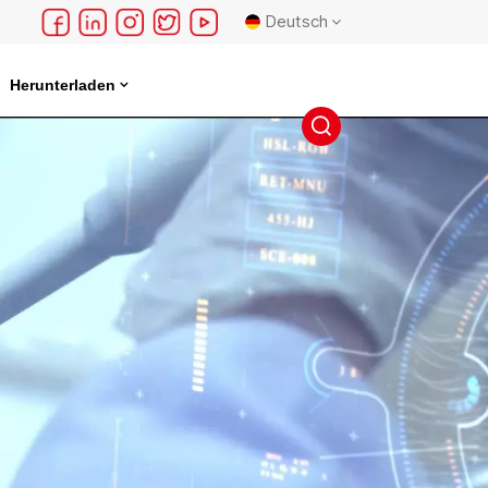
Deutsch
Herunterladen
English
français
Deutsch
русский
español
português
日本語
한국의