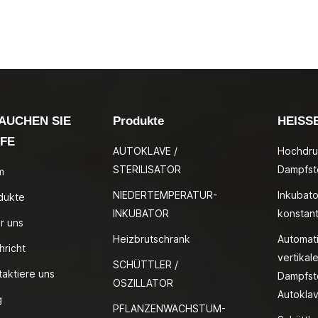
AUCHEN SIE
Produkte
HEISS
LFE
AUTOKLAVE /
Hochdru
STERILISATOR
Dampfste
m
NIEDERTEMPERATUR-
Inkubato
dukte
INKUBATOR
konstan
r uns
Heizbrutschrank
Automat
hricht
vertikale
SCHÜTTLER /
taktiere uns
Dampfste
OSZILLATOR
Autokla
g
PFLANZENWACHSTUM-