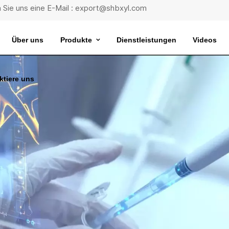
 Sie uns eine E-Mail : export@shbxyl.com
Über uns
Produkte
Dienstleistungen
Videos
ktiere uns
eit
ttelstabilität
Wasserbad Mit Extrem Konstanter Temperatur