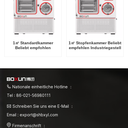
1㎡ Standardkammer
1㎡ Stopfenkammer Beliebt
Beliebt empfohlen
empfehlen Industriegestell
Industriegestell -80 Grad
-80 Grad Celsius
Celsius
Gefriertrocknerfabrik in
Gefriertrocknerfabrik in
China
China
Nationale einheitliche Hotline ：
Tel : 86-021-56980111
Schreiben Sie uns eine E-Mail ：
Email : export@shbxyl.com
Firmenanschrift ：