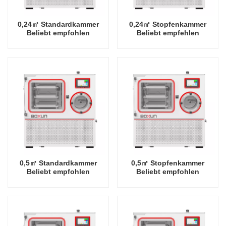
0,24㎡ Standardkammer
0,24㎡ Stopfenkammer
Beliebt empfohlen
Beliebt empfehlen
Industriegestell -80 Grad
Industriegestell -80 Grad
Celsius
Celsius
Gefriertrocknerfabrik in
Gefriertrocknerfabrik in
China
China
0,5㎡ Standardkammer
0,5㎡ Stopfenkammer
Beliebt empfohlen
Beliebt empfohlen
Industriegestell -80 Grad
Industriegestell -80 Grad
Celsius
Celsius
Gefriertrocknerfabrik in
Gefriertrocknerfabrik in
China
China