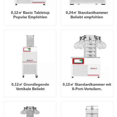
0,12㎡ Basic Tabletop
0,24㎡ Standardkammer
Popular Empfehlen
Beliebt empfohlen
Industrieregal -60 Grad
Industriegestell -80 Grad
Celsius
Celsius
Gefriertrocknerfabrik in
Gefriertrocknerfabrik in
China
China
0,12㎡ Grundlegende
0,12㎡ Standardkammer mit
Vertikale Beliebt
8-Port-Verteilern.
Empfehlen Industrieregal
Tischplatte. Beliebt.
-60 Grad Celsius
Empfohlene Industrie-
Gefriertrocknerfabrik in
Rack-Fabrik für
China
Gefriertrockner bei -60
Grad Celsius in China