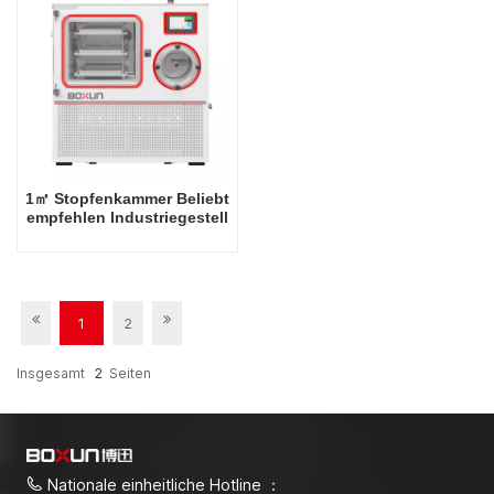
1㎡ Stopfenkammer Beliebt
empfehlen Industriegestell
-80 Grad Celsius
Gefriertrocknerfabrik in
China
1
2
Insgesamt
2
Seiten
Nationale einheitliche Hotline ：