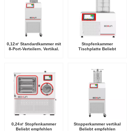
0,12㎡ Standardkammer mit
Stopfenkammer
8-Port-Verteilern. Vertikal.
Tischplatte Beliebt
Beliebt. Empfohlene
empfehlen Industriegestell
Industrie-Rack-Fabrik für
-60 Grad Celsius
Gefriertrockner bei -60
Gefriertrockner Fabrik in
Grad Celsius in China
China
0,24㎡ Stopfenkammer
Stopperkammer vertikal
Beliebt empfehlen
Beliebt empfehlen