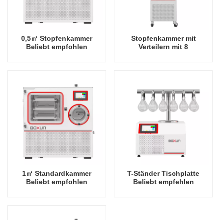
0,5㎡ Stopfenkammer
Stopfenkammer mit
Beliebt empfohlen
Verteilern mit 8
Industriegestell -80 Grad
Anschlüssen Vertikal
Celsius
Beliebt Empfehlen
Gefriertrocknerfabrik in
Industriegestell -60 Grad
China
Celsius
Gefriertrocknerfabrik in
China
1㎡ Standardkammer
T-Ständer Tischplatte
Beliebt empfohlen
Beliebt empfehlen
Industriegestell -80 Grad
Industriegestell -60 Grad
Celsius
Celsius
Gefriertrocknerfabrik in
Gefriertrocknerfabrik in
China
China