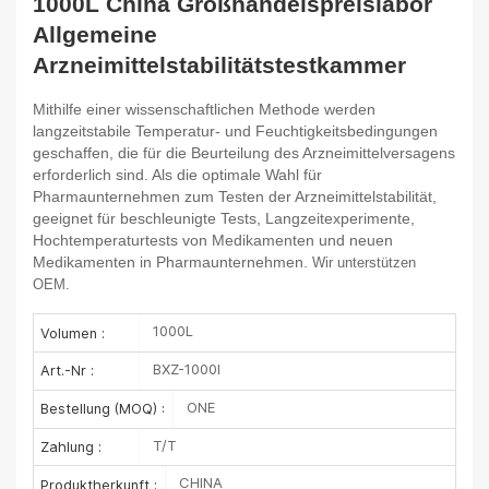
1000L China Großhandelspreislabor
Allgemeine
Arzneimittelstabilitätstestkammer
Mithilfe einer wissenschaftlichen Methode werden
langzeitstabile Temperatur- und Feuchtigkeitsbedingungen
geschaffen, die für die Beurteilung des Arzneimittelversagens
erforderlich sind. Als die
optimale Wahl für
Pharmaunternehmen zum Testen der Arzneimittelstabilität,
geeignet für beschleunigte Tests, Langzeitexperimente,
Hochtemperaturtests von Medikamenten und neuen
Medikamenten in Pharmaunternehmen.
Wir unterstützen
OEM.
1000L
Volumen :
BXZ-1000I
Art.-Nr :
ONE
Bestellung (MOQ) :
T/T
Zahlung :
CHINA
Produktherkunft :