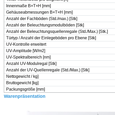
Innenmaße B×T×H [mm]
Gehäuseabmessungen B×T×H [mm]
Anzahl der Fachböden (Std./max.) [Stk]
Anzahl der Beleuchtungsmodulböden [Stk]
Anzahl der Beleuchtungsquellenregale (Std./Max.) [Stk.]
Türtyp / Anzahl der Einlegeböden pro Ebene [Stk]
UV-Kontrolle erweitert
UV-Amplitude [W/m
2
]
UV-Spektralbereich [nm]
Anzahl UV-Modulregal [Stk]
Anzahl der UV-Quellenregale (Std./Max.) [Stk]
Nettogewicht / kg]
Bruttogewicht [kg]
Packungsgröße [mm]
Warenpräsentation