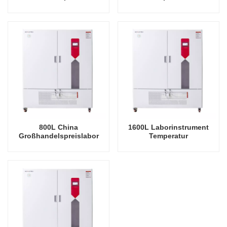
Allgemeine
Luftfeuchtigkeit
Arzneimittelstabilitätstestkammer
Umweltstabile Testkammer
800L China
1600L Laborinstrument
Großhandelspreislabor
Temperatur
Allgemeine
Luftfeuchtigkeit
Arzneimittelstabilitätstestkammer
Umweltstabile Testkammer