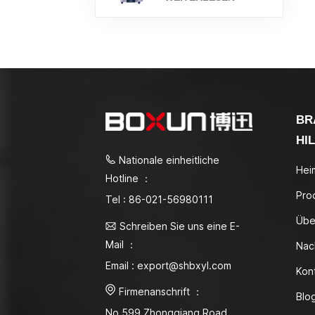
BR
HI
Nationale einheitliche
Hei
Hotline ：
Pro
Tel : 86-021-56980111
Übe
Schreiben Sie uns eine E-
Mail ：
Nac
Email : export@shbxyl.com
Kon
Firmenanschrift ：
Blo
No.599 Zhongqiang Road,