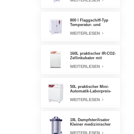
WEITERLESEN
Luftfeuchtigkeit stabile
Testkammer
800 l Flaggschiff-Typ
Temperatur- und
Feuchtigkeits-
WEITERLESEN
Inkubatorkammer,
Laborbedarf,
elektrischer Inkubator
160L praktischer IR-CO2-
Zellinkubator mit
Wassermantel,
WEITERLESEN
professionelle Fabrik-
Laborinkubatoren
50L praktischer Mini-
Automatik-Laborpreis-
Wassermantel-Inkubator
WEITERLESEN
18L Dampfsterilisator
Kleiner medizinischer
Autoklav Tragbarer
WEITERLESEN
Autoklav