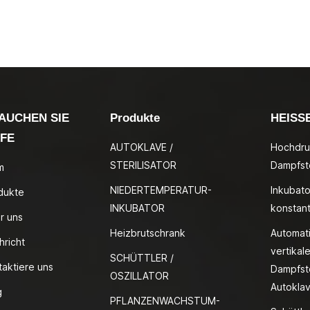
AUCHEN SIE
Produkte
HEISS
LFE
AUTOKLAVE /
Hochdru
STERILISATOR
Dampfste
m
NIEDERTEMPERATUR-
Inkubato
dukte
INKUBATOR
konstan
r uns
Heizbrutschrank
Automat
hricht
vertikale
SCHÜTTLER /
taktiere uns
Dampfste
OSZILLATOR
Autokla
g
PFLANZENWACHSTUM-