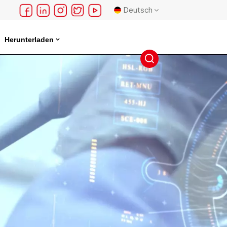
Deutsch
Herunterladen
English
français
Deutsch
русский
español
português
日本語
한국의