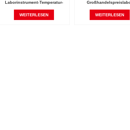
Laborinstrument-Temperatur-
Großhandelspreislab
Feuchtigkeits-Umwelt-Allgemeine
Allgemeine
Arzneimittelstabilitätstestkammer
Arzneimittelstabilitätstes
WEITERLESEN
WEITERLESEN