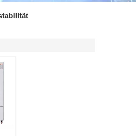
ไทย
abilität
中文