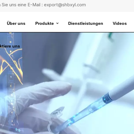
 Sie uns eine E-Mail : export@shbxyl.com
Über uns
Produkte
Dienstleistungen
Videos
ktiere uns
eit
ttelstabilität
Wasserbad Mit Extrem Konstanter Temperatur