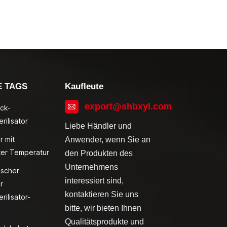
E TAGS
Kaufleute
export@shbxyl.com
ck-
rilisator
Liebe Händler und
r mit
Anwender, wenn Sie an
ter Temperatur
den Produkten des
Unternehmens
ischer
interessiert sind,
r
kontaktieren Sie uns
rilisator-
bitte, wir bieten Ihnen
v
Qualitätsprodukte und