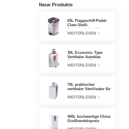
Neue Produkte
65L Flaggschiff-Pedal-
Clam-Shell-
Druckdampfsterilisator
WEITERLESEN
Fabrik
Direktverkaufsfabrik in
China
30L Economic Type
Vertikaler Autoklav
China Hersteller
WEITERLESEN
Druckdampfsterilisator
70L praktischer
vertikaler Sterilisator für
Laborgeräte, vertikales
WEITERLESEN
Design,
Hochtemperatur- und
Hochdruck-
Dampfsterilisator
400L hochwertige China
Großhandelspreis
Labortemperatur