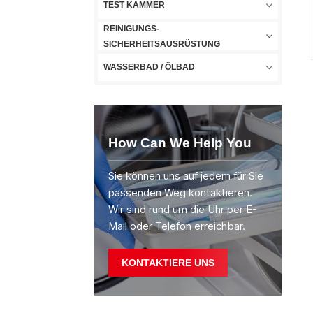
TEST KAMMER
REINIGUNGS-
SICHERHEITSAUSRÜSTUNG
WASSERBAD / ÖLBAD
How Can We Help You
Sie können uns auf jedem für Sie
passenden Weg kontaktieren.
Wir sind rund um die Uhr per E-
Mail oder Telefon erreichbar.
KONTAKTIERE UNS