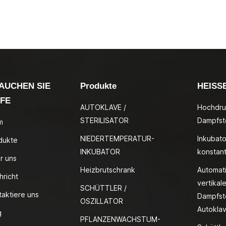
AUCHEN SIE
Produkte
HEISS
LFE
AUTOKLAVE /
Hochdru
STERILISATOR
Dampfste
m
NIEDERTEMPERATUR-
Inkubato
dukte
INKUBATOR
konstan
r uns
Heizbrutschrank
Automat
hricht
vertikale
SCHÜTTLER /
taktiere uns
Dampfste
OSZILLATOR
Autokla
g
PFLANZENWACHSTUM-