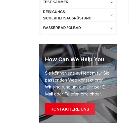
TEST KAMMER
REINIGUNGS-
SICHERHEITSAUSRÜSTUNG
WASSERBAD / ÖLBAD
How Can We Help You
Sie können uns auf jedem für Sie
passenden Weg kontaktieren.
Wir sind rund um die Uhr per E-
Mail oder Telefon erreichbar.
KONTAKTIERE UNS