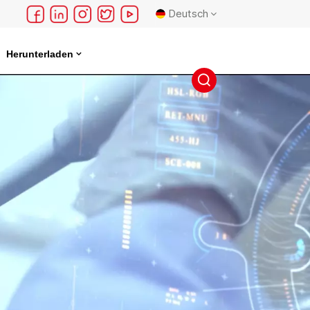
Deutsch
Herunterladen
English
français
Deutsch
русский
español
português
日本語
한국의