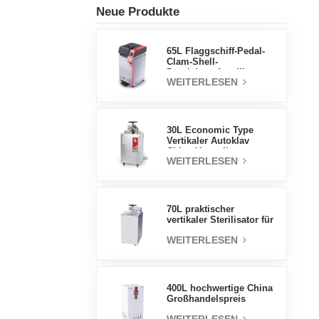
Neue Produkte
65L Flaggschiff-Pedal-
Clam-Shell-
Druckdampfsterilisator
WEITERLESEN
Fabrik
Direktverkaufsfabrik in
China
30L Economic Type
Vertikaler Autoklav
China Hersteller
WEITERLESEN
Druckdampfsterilisator
70L praktischer
vertikaler Sterilisator für
Laborgeräte, vertikales
WEITERLESEN
Design,
Hochtemperatur- und
Hochdruck-
Dampfsterilisator
400L hochwertige China
Großhandelspreis
Labortemperatur