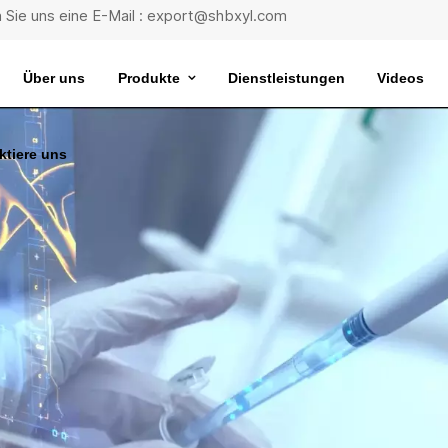
 Sie uns eine E-Mail : export@shbxyl.com
Über uns
Produkte
Dienstleistungen
Videos
ktiere uns
eit
ttelstabilität
Wasserbad Mit Extrem Konstanter Temperatur