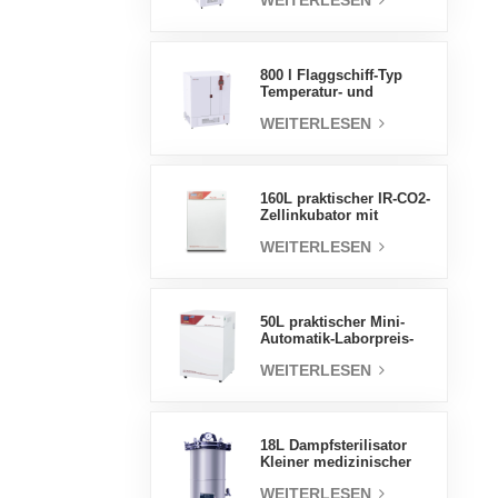
WEITERLESEN
Luftfeuchtigkeit stabile
Testkammer
800 l Flaggschiff-Typ
Temperatur- und
Feuchtigkeits-
WEITERLESEN
Inkubatorkammer,
Laborbedarf,
elektrischer Inkubator
160L praktischer IR-CO2-
Zellinkubator mit
Wassermantel,
WEITERLESEN
professionelle Fabrik-
Laborinkubatoren
50L praktischer Mini-
Automatik-Laborpreis-
Wassermantel-Inkubator
WEITERLESEN
18L Dampfsterilisator
Kleiner medizinischer
Autoklav Tragbarer
WEITERLESEN
Autoklav