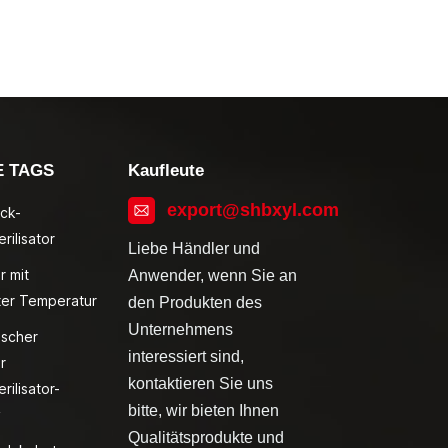
E TAGS
Kaufleute
export@shbxyl.com
ck-
rilisator
Liebe Händler und
r mit
Anwender, wenn Sie an
ter Temperatur
den Produkten des
Unternehmens
ischer
interessiert sind,
r
kontaktieren Sie uns
rilisator-
bitte, wir bieten Ihnen
v
Qualitätsprodukte und