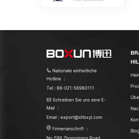
BR
HI
Nationale einheitliche
Hei
Hotline ：
Pro
Tel : 86-021-56980111
Übe
Schreiben Sie uns eine E-
Mail ：
Nac
Email : export@shbxyl.com
Kon
Firmenanschrift ：
Blo
No.599 Zhongqiang Road,