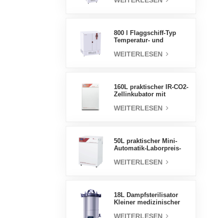
WEITERLESEN
Luftfeuchtigkeit stabile
Testkammer
800 l Flaggschiff-Typ
Temperatur- und
Feuchtigkeits-
WEITERLESEN
Inkubatorkammer,
Laborbedarf,
elektrischer Inkubator
160L praktischer IR-CO2-
Zellinkubator mit
Wassermantel,
WEITERLESEN
professionelle Fabrik-
Laborinkubatoren
50L praktischer Mini-
Automatik-Laborpreis-
Wassermantel-Inkubator
WEITERLESEN
18L Dampfsterilisator
Kleiner medizinischer
Autoklav Tragbarer
WEITERLESEN
Autoklav