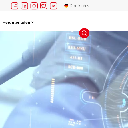
Deutsch
Herunterladen
English
français
Deutsch
русский
español
português
日本語
한국의