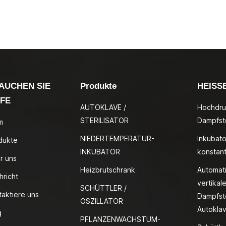
AUCHEN SIE
Produkte
HEISS
LFE
AUTOKLAVE /
Hochdru
STERILISATOR
Dampfste
m
NIEDERTEMPERATUR-
Inkubato
dukte
INKUBATOR
konstan
r uns
Heizbrutschrank
Automat
hricht
vertikale
SCHÜTTLER /
taktiere uns
Dampfste
OSZILLATOR
Autokla
g
PFLANZENWACHSTUM-