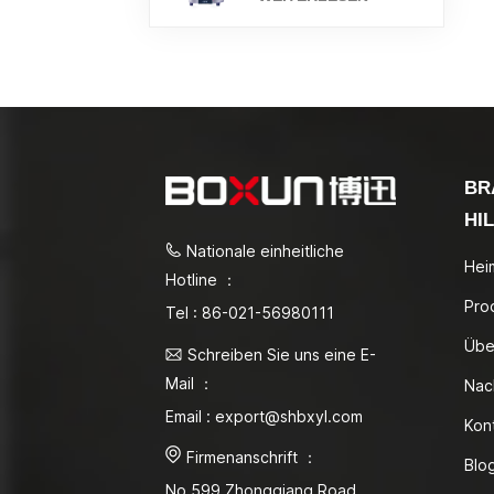
BR
HI
Nationale einheitliche
Hei
Hotline ：
Pro
Tel : 86-021-56980111
Übe
Schreiben Sie uns eine E-
Mail ：
Nac
Email : export@shbxyl.com
Kon
Firmenanschrift ：
Blo
No.599 Zhongqiang Road,