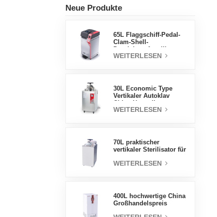
Neue Produkte
65L Flaggschiff-Pedal-
Clam-Shell-
Druckdampfsterilisator
WEITERLESEN
Fabrik
Direktverkaufsfabrik in
China
30L Economic Type
Vertikaler Autoklav
China Hersteller
WEITERLESEN
Druckdampfsterilisator
70L praktischer
vertikaler Sterilisator für
Laborgeräte, vertikales
WEITERLESEN
Design,
Hochtemperatur- und
Hochdruck-
Dampfsterilisator
400L hochwertige China
Großhandelspreis
Labortemperatur