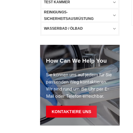
TEST KAMMER
REINIGUNGS-
SICHERHEITSAUSRÜSTUNG
WASSERBAD / ÖLBAD
How Can We Help You
Sie können uns auf jedem für Sie
passenden Weg kontaktieren.
Wir sind rund um die Uhr per E-
Mail oder Telefon erreichbar.
KONTAKTIERE UNS