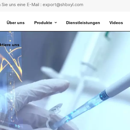
 Sie uns eine E-Mail : export@shbxyl.com
Über uns
Produkte
Dienstleistungen
Videos
ktiere uns
eit
ttelstabilität
Wasserbad Mit Extrem Konstanter Temperatur