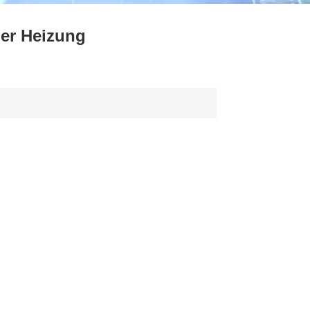
ไทย
her Heizung
中文