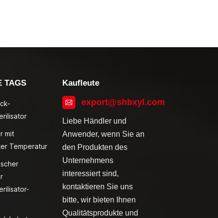
E TAGS
Kaufleute
export@shbxyl.com
ck-
rilisator
Liebe Händler und
r mit
Anwender, wenn Sie an
ter Temperatur
den Produkten des
Unternehmens
ischer
interessiert sind,
r
kontaktieren Sie uns
rilisator-
bitte, wir bieten Ihnen
v
Qualitätsprodukte und