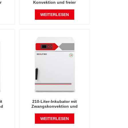
r
Konvektion und freier
g
Konvektionsheizung
WEITERLESEN
it
210-Liter-Inkubator mit
nd
Zwangskonvektion und
elektrischer Heizung
WEITERLESEN