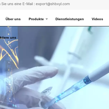
 Sie uns eine E-Mail : export@shbxyl.com
Über uns
Produkte
Dienstleistungen
Videos
ktiere uns
eit
ttelstabilität
Wasserbad Mit Extrem Konstanter Temperatur