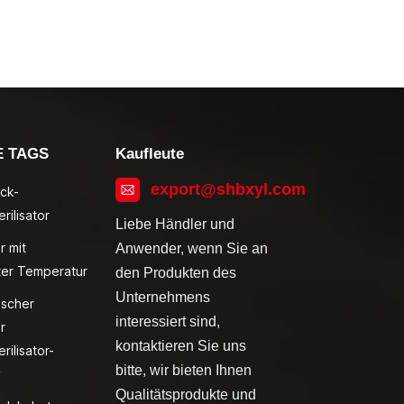
E TAGS
Kaufleute
export@shbxyl.com
ck-
rilisator
Liebe Händler und
r mit
Anwender, wenn Sie an
ter Temperatur
den Produkten des
Unternehmens
ischer
interessiert sind,
r
kontaktieren Sie uns
rilisator-
bitte, wir bieten Ihnen
v
Qualitätsprodukte und