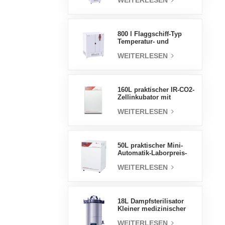
WEITERLESEN
Luftfeuchtigkeit stabile
Testkammer
800 l Flaggschiff-Typ
Temperatur- und
Feuchtigkeits-
WEITERLESEN
Inkubatorkammer,
Laborbedarf,
elektrischer Inkubator
160L praktischer IR-CO2-
Zellinkubator mit
Wassermantel,
WEITERLESEN
professionelle Fabrik-
Laborinkubatoren
50L praktischer Mini-
Automatik-Laborpreis-
Wassermantel-Inkubator
WEITERLESEN
18L Dampfsterilisator
Kleiner medizinischer
Autoklav Tragbarer
WEITERLESEN
Autoklav