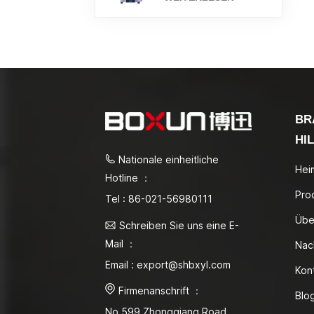
BR
HI
Nationale einheitliche
Hei
Hotline ：
Pro
Tel : 86-021-56980111
Übe
Schreiben Sie uns eine E-
Mail ：
Nac
Email : export@shbxyl.com
Kon
Firmenanschrift ：
Blo
No.599 Zhongqiang Road,