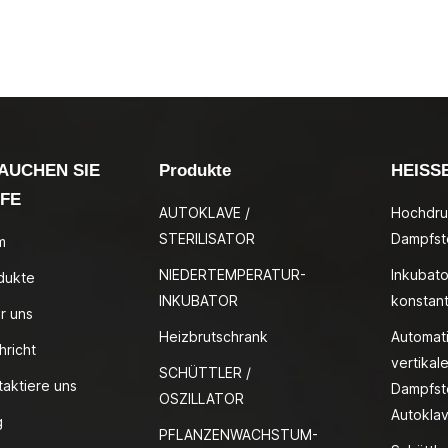
AUCHEN SIE
Produkte
HEISS
LFE
AUTOKLAVE /
Hochdru
STERILISATOR
Dampfste
m
NIEDERTEMPERATUR-
Inkubato
dukte
INKUBATOR
konstan
r uns
Heizbrutschrank
Automat
hricht
vertikale
SCHÜTTLER /
taktiere uns
Dampfste
OSZILLATOR
Autokla
g
PFLANZENWACHSTUM-