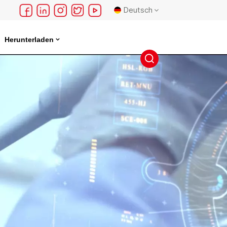
Deutsch
Herunterladen
English
français
Deutsch
русский
español
português
日本語
한국의