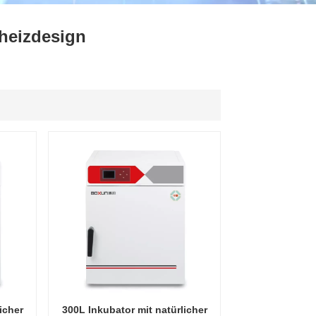
ไทย
rheizdesign
中文
icher
300L Inkubator mit natürlicher