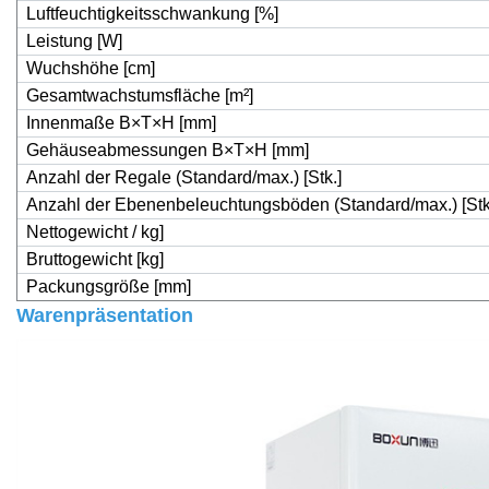
Luftfeuchtigkeitsschwankung [%]
Leistung [W]
Wuchshöhe [cm]
Gesamtwachstumsfläche [m
²
]
Innenmaße B×T×H [mm]
Gehäuseabmessungen B×T×H [mm]
Anzahl der Regale (Standard/max.) [Stk.]
Anzahl der Ebenenbeleuchtungsböden (Standard/max.) [Stk
Nettogewicht / kg]
Bruttogewicht [kg]
Packungsgröße [mm]
Warenpräsentation