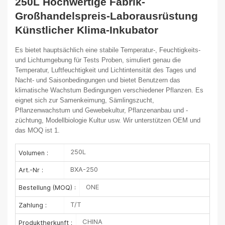
250L Hochwertige Fabrik-
Großhandelspreis-Laborausrüstung
Künstlicher Klima-Inkubator
Es bietet hauptsächlich eine stabile Temperatur-, Feuchtigkeits-
und Lichtumgebung für Tests
Proben, simuliert genau die
Temperatur, Luftfeuchtigkeit und Lichtintensität des Tages
und
Nacht- und Saisonbedingungen und bietet Benutzern das
klimatische Wachstum
Bedingungen verschiedener Pflanzen. Es
eignet sich zur Samenkeimung, Sämlingszucht,
Pflanzenwachstum und Gewebekultur, Pflanzenanbau und -
züchtung, Modellbiologie
Kultur usw.
Wir unterstützen OEM und
das MOQ ist 1.
250L
Volumen :
BXA-250
Art.-Nr :
ONE
Bestellung (MOQ) :
T/T
Zahlung :
CHINA
Produktherkunft :