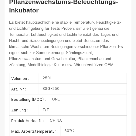
Pflanzenwachstums-Beleuchtungs-
Inkubator
Es bietet hauptsächlich eine stabile Temperatur-, Feuchtigkeits-
und Lichtumgebung für Tests
Proben, simuliert genau die
Temperatur, Luftfeuchtigkeit und Lichtintensität des Tages
und
Nacht- und Saisonbedingungen und bietet Benutzern das
klimatische Wachstum
Bedingungen verschiedener Pflanzen. Es
eignet sich zur Samenkeimung, Sämlingszucht,
Pflanzenwachstum und Gewebekultur, Pflanzenanbau und -
züchtung, Modellbiologie
Kultur usw.
Wir unterstützen OEM.
250L
Volumen :
BSG-250
Art.-Nr :
ONE
Bestellung (MOQ) :
T/T
Zahlung :
CHINA
Produktherkunft :
60℃
Max. Arbeitstemperatur :