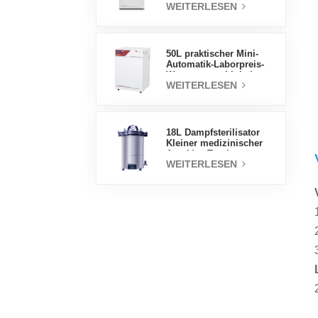
WEITERLESEN
professionelle Fabrik-
Laborinkubatoren
50L praktischer Mini-
Automatik-Laborpreis-
Wassermantel-Inkubator
WEITERLESEN
18L Dampfsterilisator
Kleiner medizinischer
Autoklav Tragbarer
WEITERLESEN
Autoklav