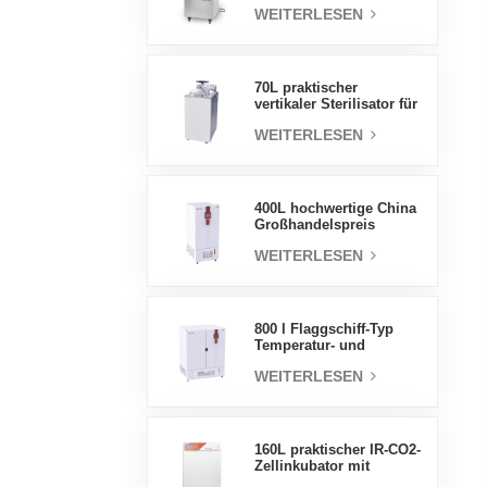
WEITERLESEN
Druckdampfsterilisator
70L praktischer
vertikaler Sterilisator für
Laborgeräte, vertikales
WEITERLESEN
Design,
Hochtemperatur- und
Hochdruck-
Dampfsterilisator
400L hochwertige China
Großhandelspreis
Labortemperatur
WEITERLESEN
Luftfeuchtigkeit stabile
Testkammer
800 l Flaggschiff-Typ
Temperatur- und
Feuchtigkeits-
WEITERLESEN
Inkubatorkammer,
Laborbedarf,
elektrischer Inkubator
160L praktischer IR-CO2-
Zellinkubator mit
Wassermantel,