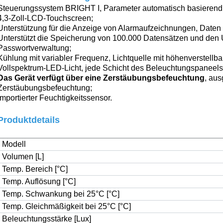
Steuerungssystem BRIGHT I,
Parameter automatisch basieren
4,3-Zoll-LCD-Touchscreen
;
Unterstützung für die Anzeige von Alarmaufzeichnungen, Daten
Unterstützt die Speicherung von 100.000 Datensätzen und den
Passwortverwaltung
;
Kühlung mit variabler Frequenz, Lichtquelle mit höhenverstellb
Vollspektrum-LED-Licht, jede Schicht des Beleuchtungspaneels
Das Gerät verfügt über eine Zerstäubungsbefeuchtung
, aus
Zerstäubungsbefeuchtung;
Importierter Feuchtigkeitssensor.
Produktdetails
Modell
Volumen [L]
Temp. Bereich [°C]
Temp. Auflösung [°C]
Temp. Schwankung bei 25°C [°C]
Temp. Gleichmäßigkeit bei 25°C [°C]
Beleuchtungsstärke [Lux]