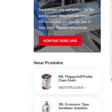
Sie können uns auf jedem für Sie
passenden Weg kontaktieren.
Wir sind rund um die Uhr per E-
Mail oder Telefon erreichbar.
KONTAKTIERE UNS
Neue Produkte
65L Flaggschiff-Pedal-
Clam-Shell-
Druckdampfsterilisator
WEITERLESEN
Fabrik
Direktverkaufsfabrik in
China
30L Economic Type
Vertikaler Autoklav
China Hersteller