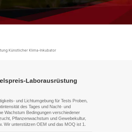
ไทย
中文
ung Künstlicher Klima-Inkubator
elspreis-Laborausrüstung
htigkeits- und Lichtumgebung für Tests
Proben,
htintensität des Tages
und Nacht- und
sche Wachstum
Bedingungen verschiedener
zucht,
Pflanzenwachstum und Gewebekultur,
w.
Wir unterstützen OEM und das MOQ ist 1.