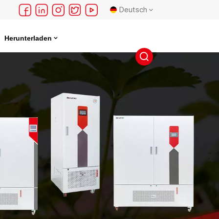
Deutsch
Herunterladen
English
français
Deutsch
русский
español
português
日本語
한국의