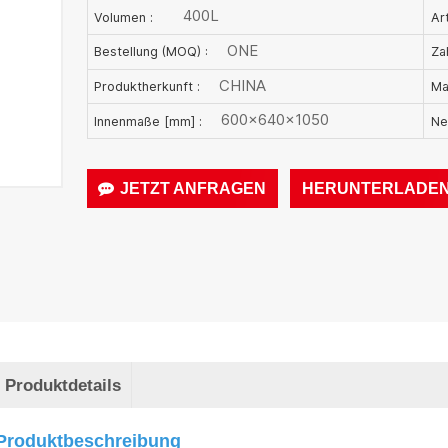
400L
Volumen :
Art
ONE
Bestellung (MOQ) :
Za
CHINA
Produktherkunft :
Ma
600×640×1050
Innenmaße [mm] :
Ne
JETZT ANFRAGEN
HERUNTERLADE
Produktdetails
Produktbeschreibung