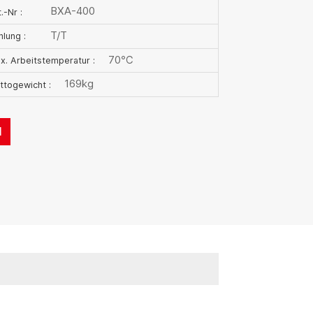
BXA-400
.-Nr :
T/T
hlung :
70℃
x. Arbeitstemperatur :
169kg
ttogewicht :
N