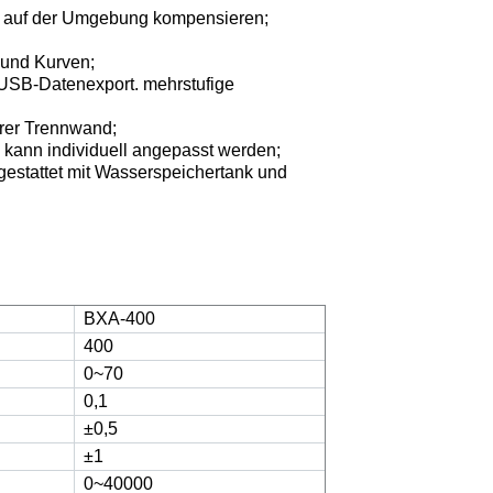
d auf der Umgebung kompensieren
;
 und Kurven
;
 USB-Datenexport.
mehrstufige
arer Trennwand
;
 kann individuell angepasst werden;
gestattet mit Wasserspeichertank und
BXA-400
400
0~70
0,1
±0,5
±1
0~40000