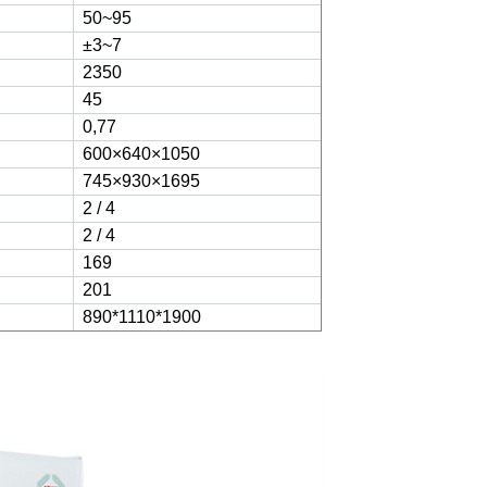
50~95
±3~7
2350
45
0,77
600×640×1050
745×930×1695
2 / 4
2 / 4
169
201
890*1110*1900