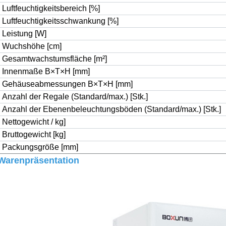
Luftfeuchtigkeitsbereich [%]
Luftfeuchtigkeitsschwankung [%]
Leistung [W]
Wuchshöhe [cm]
Gesamtwachstumsfläche [m
²
]
Innenmaße B×T×H [mm]
Gehäuseabmessungen B×T×H [mm]
Anzahl der Regale (Standard/max.) [Stk.]
Anzahl der Ebenenbeleuchtungsböden (Standard/max.) [Stk.]
Nettogewicht / kg]
Bruttogewicht [kg]
Packungsgröße [mm]
Warenpräsentation