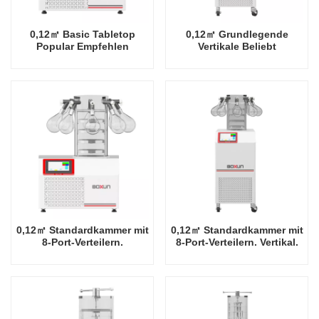
0,12㎡ Basic Tabletop
0,12㎡ Grundlegende
Popular Empfehlen
Vertikale Beliebt
Industrieregal -60 Grad
Empfehlen Industrieregal
Celsius
-60 Grad Celsius
Gefriertrocknerfabrik in
Gefriertrocknerfabrik in
China
China
0,12㎡ Standardkammer mit
0,12㎡ Standardkammer mit
8-Port-Verteilern.
8-Port-Verteilern. Vertikal.
Tischplatte. Beliebt.
Beliebt. Empfohlene
Empfohlene Industrie-
Industrie-Rack-Fabrik für
Rack-Fabrik für
Gefriertrockner bei -60
Gefriertrockner bei -60
Grad Celsius in China
Grad Celsius in China