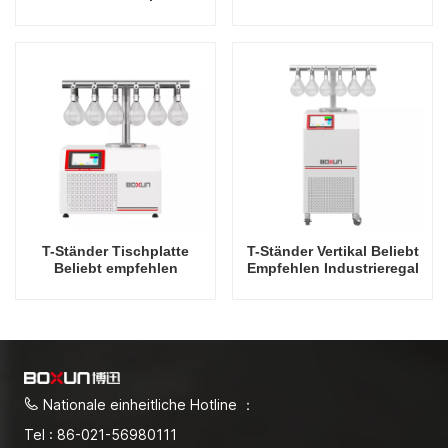
Beliebt. Empfohlene
Anschlüssen Vertikal
Industrie-Rack-Fabrik für
Beliebt Empfehlen
Gefriertrockner bei -60
Industriegestell -60 Grad
Grad Celsius in China
Celsius
Gefriertrocknerfabrik in
China
T-Ständer Tischplatte
T-Ständer Vertikal Beliebt
Beliebt empfehlen
Empfehlen Industrieregal
Industriegestell -60 Grad
-60 Grad Celsius
Celsius
Gefriertrocknerfabrik in
Gefriertrocknerfabrik in
China
China
Nationale einheitliche Hotline ：
Tel : 86-021-56980111