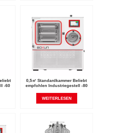
eliebt
0,5㎡ Standardkammer Beliebt
l -60
empfohlen Industriegestell -80
Grad Celsius
China
Gefriertrocknerfabrik in China
WEITERLESEN