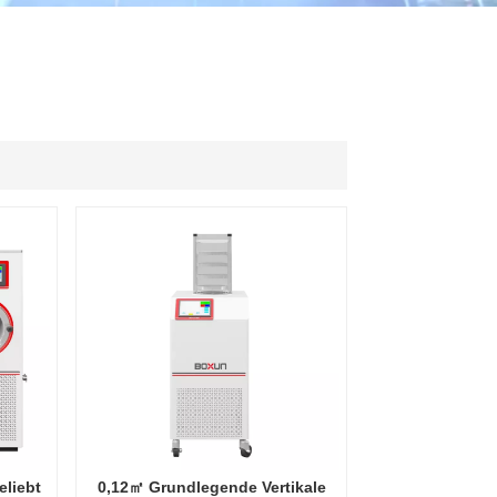
ไทย
中文
liebt
0,12㎡ Grundlegende Vertikale