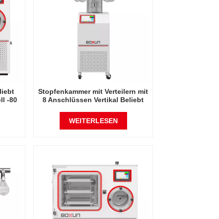
iebt
Stopfenkammer mit Verteilern mit
l -80
8 Anschlüssen Vertikal Beliebt
Empfehlen Industriegestell -60
China
Grad Celsius
WEITERLESEN
Gefriertrocknerfabrik in China