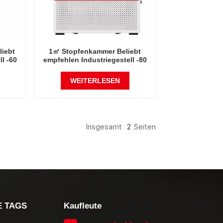
liebt
1㎡ Stopfenkammer Beliebt
l -60
empfehlen Industriegestell -80
Grad Celsius
China
Gefriertrocknerfabrik in China
WEITERLESEN
Insgesamt
2
Seiten
E TAGS
Kaufleute