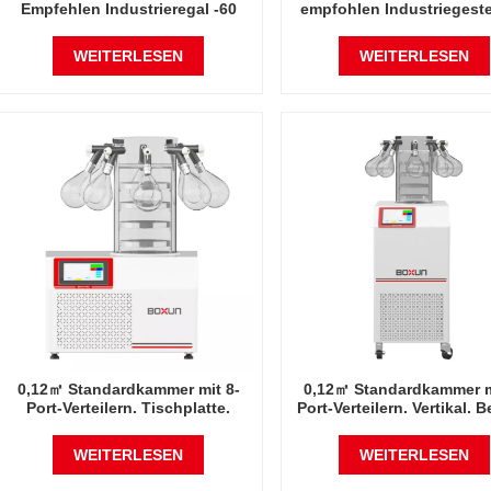
Empfehlen Industrieregal -60
empfohlen Industriegestel
Grad Celsius
Grad Celsius
Gefriertrocknerfabrik in China
Gefriertrocknerfabrik in 
WEITERLESEN
WEITERLESEN
0,12㎡ Standardkammer mit 8-
0,12㎡ Standardkammer m
Port-Verteilern. Tischplatte.
Port-Verteilern. Vertikal. B
Beliebt. Empfohlene Industrie-
Empfohlene Industrie-R
Rack-Fabrik für Gefriertrockner
Fabrik für Gefriertrockner 
WEITERLESEN
WEITERLESEN
bei -60 Grad Celsius in China
Grad Celsius in Chin