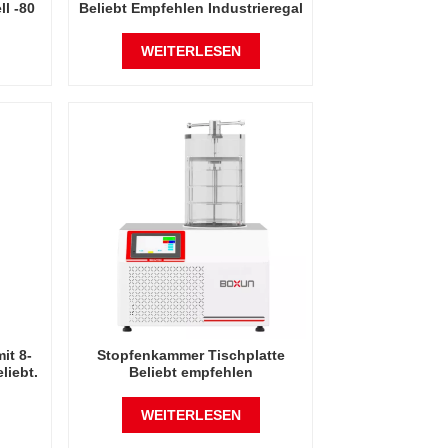
l -80
Beliebt Empfehlen Industrieregal
-60 Grad Celsius
China
Gefriertrocknerfabrik in China
WEITERLESEN
it 8-
Stopfenkammer Tischplatte
eliebt.
Beliebt empfehlen
ack-
Industriegestell -60 Grad Celsius
bei -60
Gefriertrockner Fabrik in China
WEITERLESEN
a