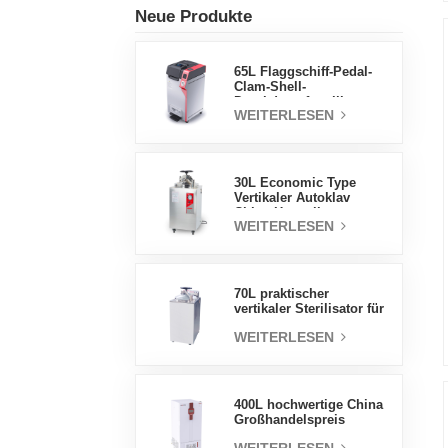
Neue Produkte
65L Flaggschiff-Pedal-
Clam-Shell-
Druckdampfsterilisator
WEITERLESEN
Fabrik
Direktverkaufsfabrik in
China
30L Economic Type
Vertikaler Autoklav
China Hersteller
WEITERLESEN
Druckdampfsterilisator
70L praktischer
vertikaler Sterilisator für
Laborgeräte, vertikales
WEITERLESEN
Design,
Hochtemperatur- und
Hochdruck-
Dampfsterilisator
400L hochwertige China
Großhandelspreis
Labortemperatur