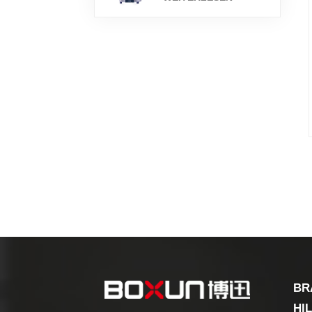
BR
HI