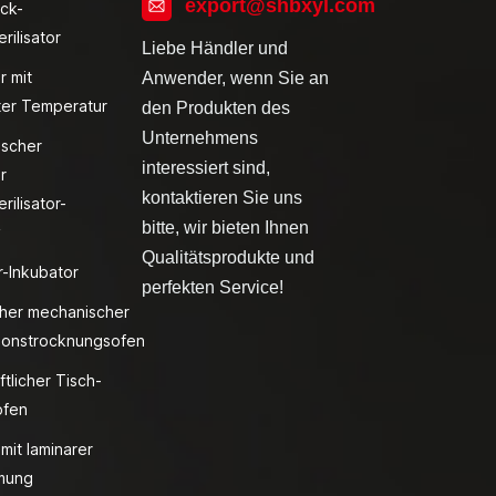
export@shbxyl.com
ck-
rilisator
Liebe Händler und
r mit
Anwender, wenn Sie an
ter Temperatur
den Produkten des
Unternehmens
ischer
interessiert sind,
r
kontaktieren Sie uns
rilisator-
bitte, wir bieten Ihnen
v
Qualitätsprodukte und
r-Inkubator
perfekten Service!
cher mechanischer
ionstrocknungsofen
ftlicher Tisch-
fen
mit laminarer
ömung