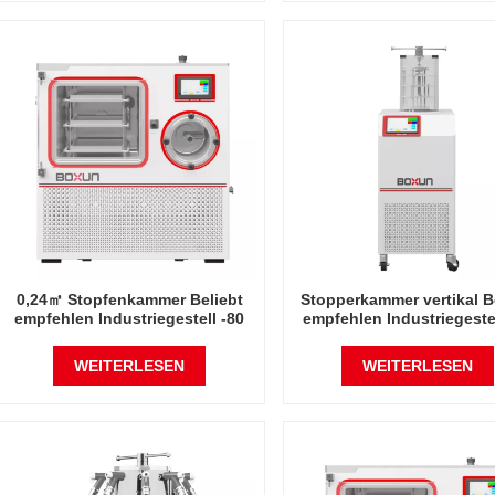
0,24㎡ Stopfenkammer Beliebt
Stopperkammer vertikal B
empfehlen Industriegestell -80
empfehlen Industriegestel
Grad Celsius
Grad Celsius
Gefriertrocknerfabrik in China
Gefriertrocknerfabrik in 
WEITERLESEN
WEITERLESEN