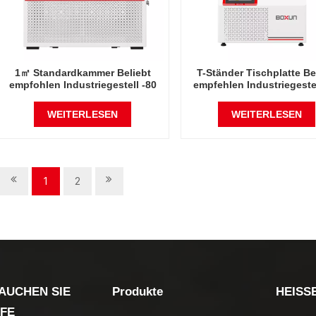
1㎡ Standardkammer Beliebt
T-Ständer Tischplatte Be
empfohlen Industriegestell -80
empfehlen Industriegestel
Grad Celsius
Grad Celsius
Gefriertrocknerfabrik in China
Gefriertrocknerfabrik in 
WEITERLESEN
WEITERLESEN
1
2
AUCHEN SIE
Produkte
HEISS
LFE