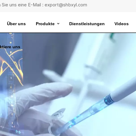
 Sie uns eine E-Mail : export@shbxyl.com
Über uns
Produkte
Dienstleistungen
Videos
ktiere uns
eit
ttelstabilität
Wasserbad Mit Extrem Konstanter Temperatur