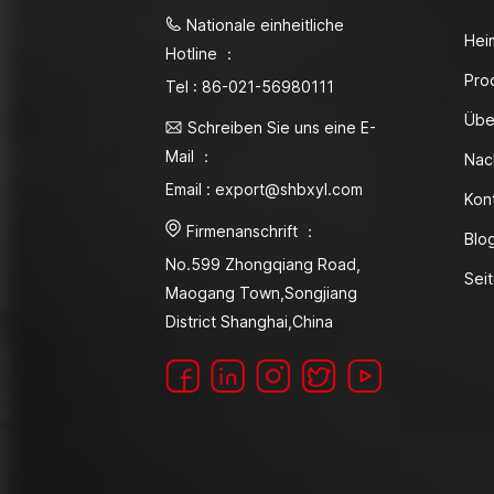
Nationale einheitliche
Hei
Hotline ：
Pro
Tel : 86-021-56980111
Übe
Schreiben Sie uns eine E-
Mail ：
Nac
Email : export@shbxyl.com
Kon
Firmenanschrift ：
Blo
No.599 Zhongqiang Road,
Sei
Maogang Town,Songjiang
District Shanghai,China