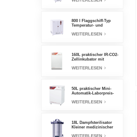
WEITERLESEN
Luftfeuchtigkeit stabile
Testkammer
800 l Flaggschiff-Typ
Temperatur- und
Feuchtigkeits-
WEITERLESEN
Inkubatorkammer,
Laborbedarf,
elektrischer Inkubator
160L praktischer IR-CO2-
Zellinkubator mit
Wassermantel,
WEITERLESEN
professionelle Fabrik-
Laborinkubatoren
50L praktischer Mini-
Automatik-Laborpreis-
Wassermantel-Inkubator
WEITERLESEN
18L Dampfsterilisator
Kleiner medizinischer
Autoklav Tragbarer
WEITERLESEN
Autoklav