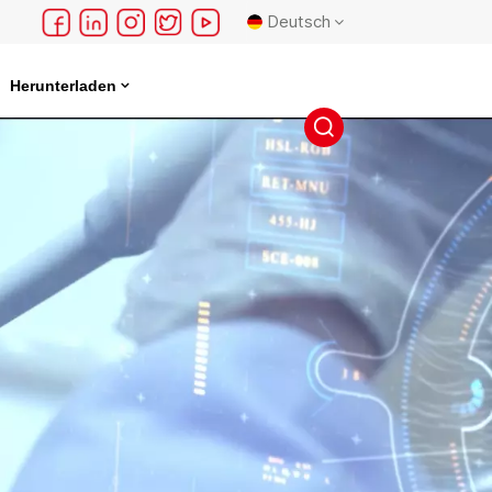
Deutsch
Herunterladen
English
français
Deutsch
русский
español
português
日本語
한국의