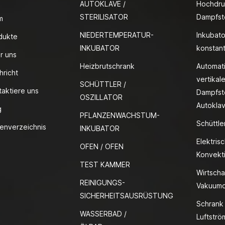
AUTOKLAVE /
Hochdru
STERILISATOR
Dampfste
m
NIEDERTEMPERATUR-
Inkubato
dukte
INKUBATOR
konstan
r uns
Heizbrutschrank
Automat
hricht
vertikale
SCHÜTTLER /
taktiere uns
Dampfste
OSZILLATOR
Autokla
g
PFLANZENWACHSTUM-
Schüttle
tenverzeichnis
INKUBATOR
Elektris
OFEN / OFEN
Konvekt
TEST KAMMER
Wirtscha
REINIGUNGS-
Vakuumo
SICHERHEITSAUSRÜSTUNG
Schrank 
WASSERBAD /
Luftstr