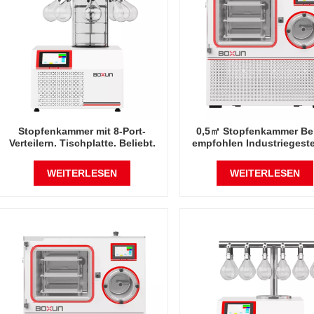
Stopfenkammer mit 8-Port-
0,5㎡ Stopfenkammer Bel
Verteilern. Tischplatte. Beliebt.
empfohlen Industriegestel
Empfohlene Industrie-Rack-
Grad Celsius
Fabrik für Gefriertrockner bei -60
Gefriertrocknerfabrik in 
WEITERLESEN
WEITERLESEN
Grad Celsius in China