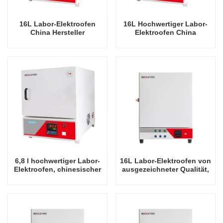
16L Labor-Elektroofen
16L Hochwertiger Labor-
China Hersteller
Elektroofen China
Wirtschaftliche 900 Grad
Hersteller Wirtschaftliche
Celsius Industrieöfen
1100 Grad Celsius
Industrieöfen
6,8 l hochwertiger Labor-
16L Labor-Elektroofen von
Elektroofen, chinesischer
ausgezeichneter Qualität,
Hersteller, wirtschaftliche
900 Grad Celsius
Industrieöfen mit 1200
Grad Celsius