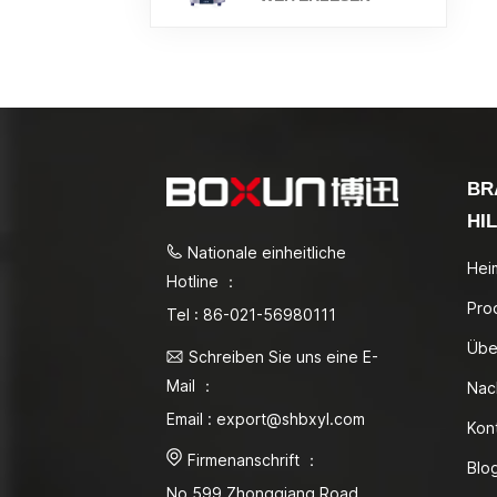
BR
HI
Nationale einheitliche
Hei
Hotline ：
Pro
Tel : 86-021-56980111
Übe
Schreiben Sie uns eine E-
Mail ：
Nac
Email : export@shbxyl.com
Kon
Firmenanschrift ：
Blo
No.599 Zhongqiang Road,