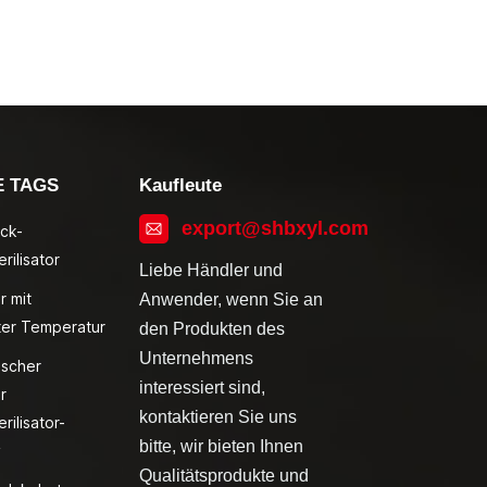
E TAGS
Kaufleute
export@shbxyl.com
ck-
rilisator
Liebe Händler und
r mit
Anwender, wenn Sie an
ter Temperatur
den Produkten des
Unternehmens
ischer
interessiert sind,
r
kontaktieren Sie uns
rilisator-
bitte, wir bieten Ihnen
v
Qualitätsprodukte und