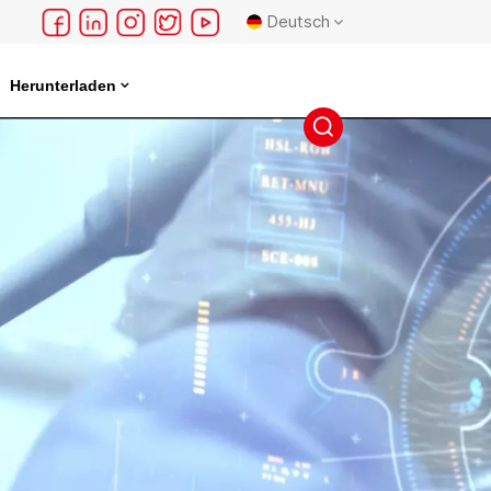
Deutsch
Herunterladen
English
français
Deutsch
русский
español
português
日本語
한국의