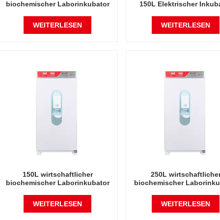
biochemischer Laborinkubator
150L Elektrischer Inkub
für Mikrobiologielabor,
Automatische Inkubator
elektrische Inkubatoren,
mit konstanter Temperatu
WEITERLESEN
WEITERLESEN
Laborinstrumenten-
Luftfeuchtigkeit
Temperaturinkubator
150L wirtschaftlicher
250L wirtschaftliche
biochemischer Laborinkubator
biochemischer Laborinku
für Mikrobiologielabor,
für Mikrobiologielabo
elektrische Inkubatoren,
elektrische Inkubatore
WEITERLESEN
WEITERLESEN
Laborinstrumenten-
Laborinstrumenten-
Temperaturinkubator
Temperaturinkubato