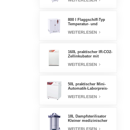
WEITERLESEN
Luftfeuchtigkeit stabile
Testkammer
800 l Flaggschiff-Typ
Temperatur- und
Feuchtigkeits-
WEITERLESEN
Inkubatorkammer,
Laborbedarf,
elektrischer Inkubator
160L praktischer IR-CO2-
Zellinkubator mit
Wassermantel,
WEITERLESEN
professionelle Fabrik-
Laborinkubatoren
50L praktischer Mini-
Automatik-Laborpreis-
Wassermantel-Inkubator
WEITERLESEN
18L Dampfsterilisator
Kleiner medizinischer
Autoklav Tragbarer
WEITERLESEN
Autoklav