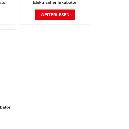
ator
Elektrischer Inkubator
kammer
Automatische Inkubatorkammer
r und
für Temperatur und
WEITERLESEN
Luftfeuchtigkeit
r
bator
r,
n,
r