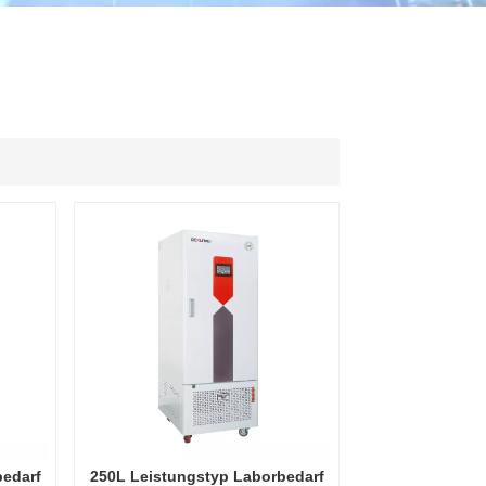
ไทย
中文
bedarf
250L Leistungstyp Laborbedarf