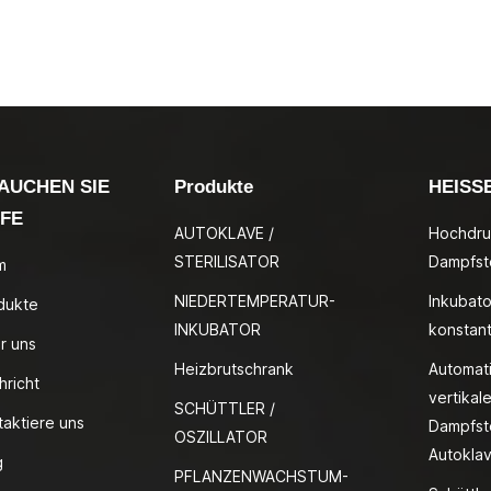
AUCHEN SIE
Produkte
HEISS
LFE
AUTOKLAVE /
Hochdru
STERILISATOR
Dampfste
m
NIEDERTEMPERATUR-
Inkubato
dukte
INKUBATOR
konstan
r uns
Heizbrutschrank
Automat
hricht
vertikale
SCHÜTTLER /
taktiere uns
Dampfste
OSZILLATOR
Autokla
g
PFLANZENWACHSTUM-