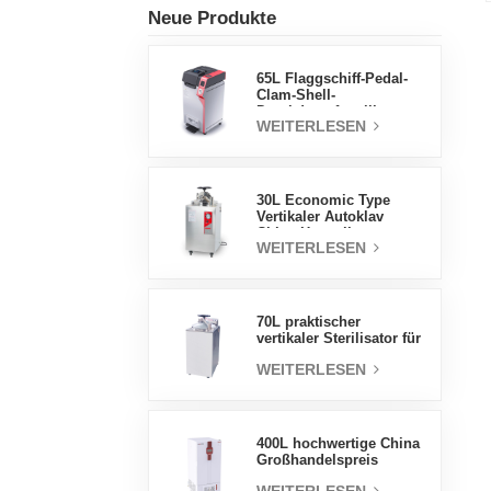
Neue Produkte
65L Flaggschiff-Pedal-
Clam-Shell-
Druckdampfsterilisator
WEITERLESEN
Fabrik
Direktverkaufsfabrik in
China
30L Economic Type
Vertikaler Autoklav
China Hersteller
WEITERLESEN
Druckdampfsterilisator
70L praktischer
vertikaler Sterilisator für
Laborgeräte, vertikales
WEITERLESEN
Design,
Hochtemperatur- und
Hochdruck-
Dampfsterilisator
400L hochwertige China
Großhandelspreis
Labortemperatur