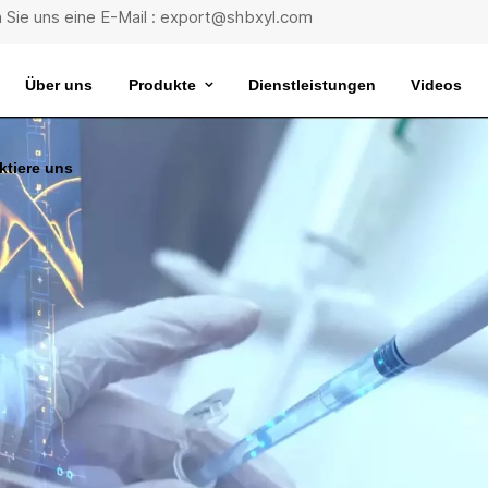
 Sie uns eine E-Mail : export@shbxyl.com
Über uns
Produkte
Dienstleistungen
Videos
ktiere uns
eit
ttelstabilität
Wasserbad Mit Extrem Konstanter Temperatur