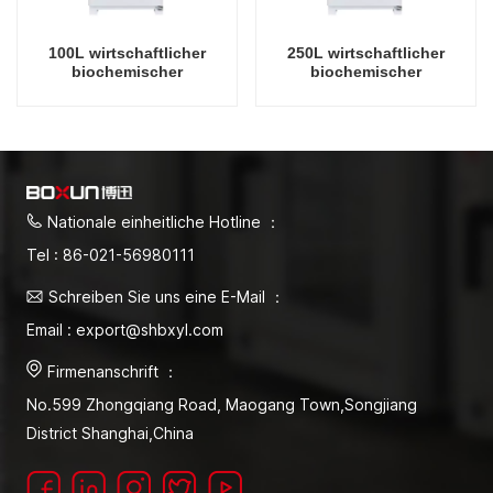
100L wirtschaftlicher
250L wirtschaftlicher
biochemischer
biochemischer
Laborinkubator für
Laborinkubator für
Mikrobiologielabor,
Mikrobiologielabor,
elektrische Inkubatoren,
elektrische Inkubatoren,
Laborinstrumenten-
Laborinstrumenten-
Temperaturinkubator
Temperaturinkubator
Nationale einheitliche Hotline ：
Tel : 86-021-56980111
Schreiben Sie uns eine E-Mail ：
Email : export@shbxyl.com
Firmenanschrift ：
No.599 Zhongqiang Road, Maogang Town,Songjiang
District Shanghai,China