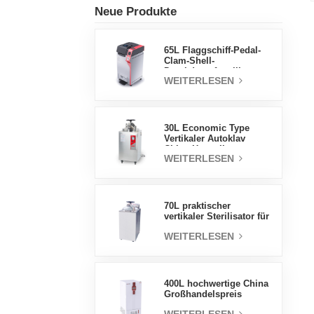
Neue Produkte
65L Flaggschiff-Pedal-
Clam-Shell-
Druckdampfsterilisator
WEITERLESEN
Fabrik
Direktverkaufsfabrik in
China
30L Economic Type
Vertikaler Autoklav
China Hersteller
WEITERLESEN
Druckdampfsterilisator
70L praktischer
vertikaler Sterilisator für
Laborgeräte, vertikales
WEITERLESEN
Design,
Hochtemperatur- und
Hochdruck-
Dampfsterilisator
400L hochwertige China
Großhandelspreis
Labortemperatur