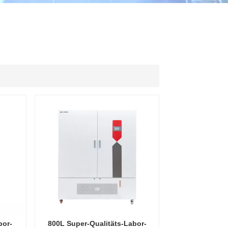
ไทย
中文
bor-
800L Super-Qualitäts-Labor-