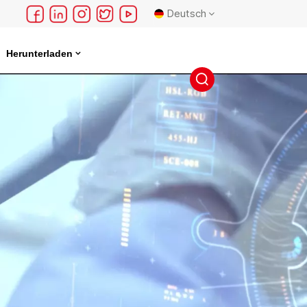
Deutsch
Herunterladen
English
français
Deutsch
русский
español
português
日本語
한국의