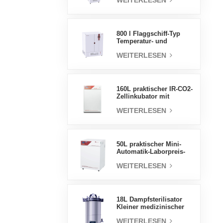
WEITERLESEN
Luftfeuchtigkeit stabile
Testkammer
800 l Flaggschiff-Typ
Temperatur- und
Feuchtigkeits-
WEITERLESEN
Inkubatorkammer,
Laborbedarf,
elektrischer Inkubator
160L praktischer IR-CO2-
Zellinkubator mit
Wassermantel,
WEITERLESEN
professionelle Fabrik-
Laborinkubatoren
50L praktischer Mini-
Automatik-Laborpreis-
Wassermantel-Inkubator
WEITERLESEN
18L Dampfsterilisator
Kleiner medizinischer
Autoklav Tragbarer
WEITERLESEN
Autoklav