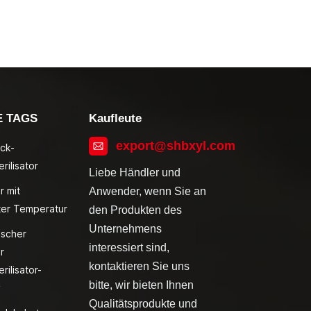
E TAGS
Kaufleute
export@shbxyl.com
ck-
rilisator
Liebe Händler und
r mit
Anwender, wenn Sie an
ter Temperatur
den Produkten des
Unternehmens
ischer
interessiert sind,
r
kontaktieren Sie uns
rilisator-
bitte, wir bieten Ihnen
v
Qualitätsprodukte und