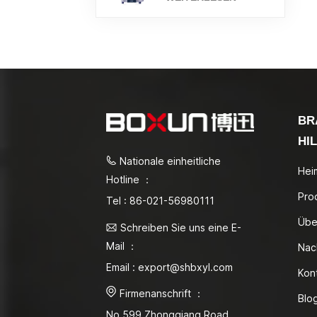
BR
HI
Nationale einheitliche
Hei
Hotline ：
Pro
Tel : 86-021-56980111
Übe
Schreiben Sie uns eine E-
Mail ：
Nac
Email : export@shbxyl.com
Kon
Firmenanschrift ：
Blo
No.599 Zhongqiang Road,