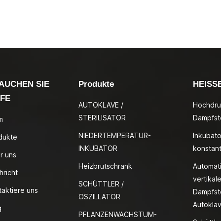
AUCHEN SIE
Produkte
HEISS
LFE
AUTOKLAVE /
Hochdru
STERILISATOR
Dampfste
m
NIEDERTEMPERATUR-
Inkubato
dukte
INKUBATOR
konstan
r uns
Heizbrutschrank
Automat
hricht
vertikale
SCHÜTTLER /
taktiere uns
Dampfste
OSZILLATOR
Autokla
g
PFLANZENWACHSTUM-