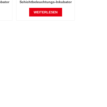
ubator
Schichtbeleuchtungs-Inkubator
m
für Pflanzenwachstum
WEITERLESEN