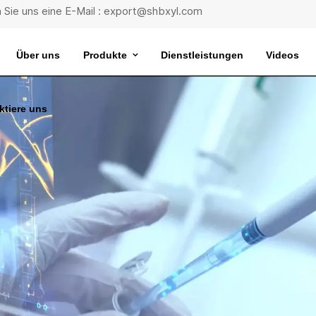
 Sie uns eine E-Mail : export@shbxyl.com
Über uns
Produkte
Dienstleistungen
Videos
ktiere uns
eit
ttelstabilität
Wasserbad Mit Extrem Konstanter Temperatur