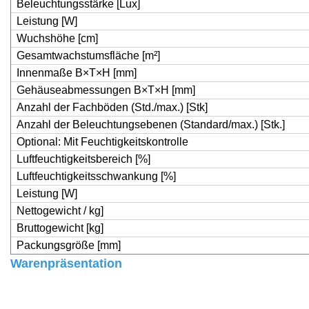
Beleuchtungsstärke [Lux]
Leistung [W]
Wuchshöhe [cm]
Gesamtwachstumsfläche [m
²
]
Innenmaße B×T×H [mm]
Gehäuseabmessungen B×T×H [mm]
Anzahl der Fachböden (Std./max.) [Stk]
Anzahl der Beleuchtungsebenen (Standard/max.) [Stk.]
Optional: Mit Feuchtigkeitskontrolle
Luftfeuchtigkeitsbereich [%]
Luftfeuchtigkeitsschwankung [%]
Leistung [W]
Nettogewicht / kg]
Bruttogewicht [kg]
Packungsgröße [mm]
Warenpräsentation